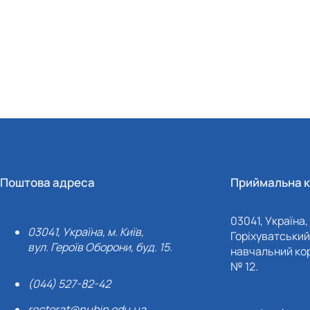
Поштова адреса
Приймальна к
03041, Україна, 
03041, Україна, м. Київ,
Горіхуватський 
вул. Героїв Оборони, буд. 15.
навчальний кор
№ 12.
(044) 527-82-42
rectorat@nubip.edu.ua