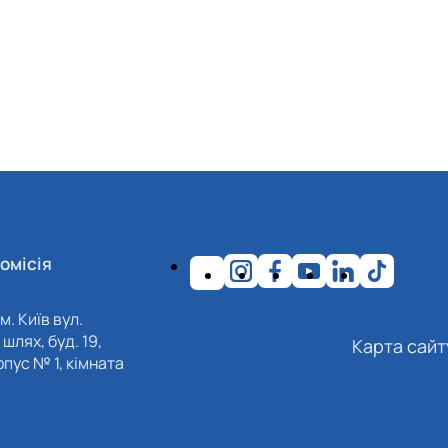
омісія
м. Київ вул.
шлях, буд. 19,
Карта сайт
пус № 1, кімната