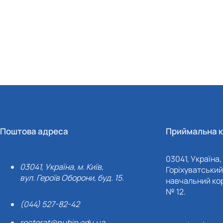
Поштова адреса
Приймальна к
03041, Україна, 
03041, Україна, м. Київ,
Горіхуватський 
вул. Героїв Оборони, буд. 15.
навчальний кор
№ 12.
(044) 527-82-42
rectorat@nubip.edu.ua