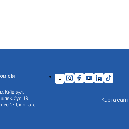
омісія
м. Київ вул.
шлях, буд. 19,
Карта сайт
пус № 1, кімната