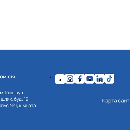
омісія
м. Київ вул.
шлях, буд. 19,
Карта сайт
пус № 1, кімната