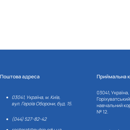
Поштова адреса
Приймальна к
03041, Україна, 
03041, Україна, м. Київ,
Горіхуватський 
вул. Героїв Оборони, буд. 15.
навчальний кор
№ 12.
(044) 527-82-42
rectorat@nubip.edu.ua