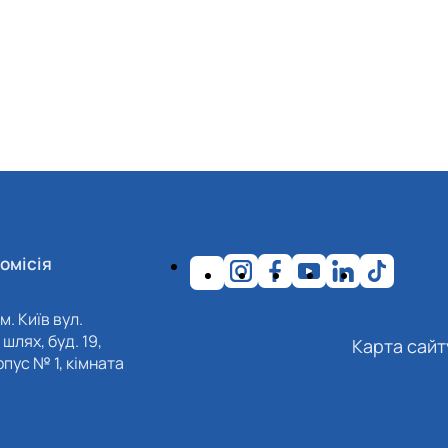
омісія
м. Київ вул.
шлях, буд. 19,
Карта сайт
пус № 1, кімната