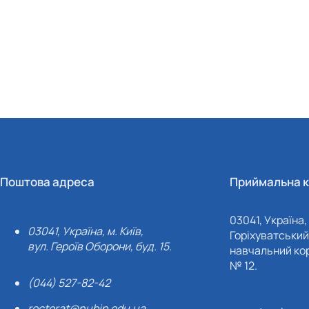
Поштова адреса
Приймальна к
03041, Україна, 
03041, Україна, м. Київ,
Горіхуватський 
вул. Героїв Оборони, буд. 15.
навчальний кор
№ 12.
(044) 527-82-42
rectorat@nubip.edu.ua