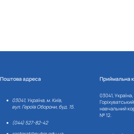
Поштова адреса
Приймальна к
03041, Україна, 
03041, Україна, м. Київ,
Горіхуватський 
вул. Героїв Оборони, буд. 15.
навчальний кор
№ 12.
(044) 527-82-42
rectorat@nubip.edu.ua