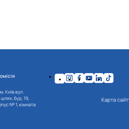
омісія
м. Київ вул.
шлях, буд. 19,
Карта сайт
пус № 1, кімната