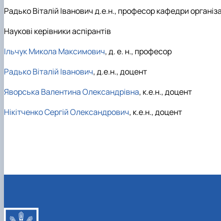
Радько Віталій Іванович
д.е.н.,
професор кафедри організац
Наукові керівники аспірантів
Ільчук Микола Максимович
, д. е. н., професор
Радько Віталій Іванович
, д.е.н., доцент
Яворська Валентина Олександрівна
, к.е.н., доцент
Нікітченко Сергій Олександрович
, к.е.н., доцент