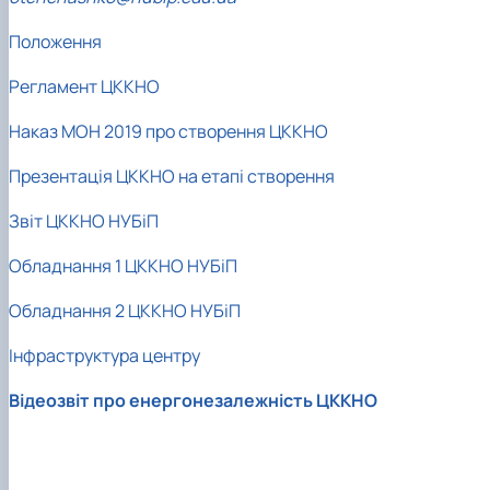
Положення
Регламент ЦККНО
Наказ МОН 2019 про створення ЦККНО
Презентація ЦККНО на етапі створення
Звіт ЦККНО НУБіП
Обладнання 1 ЦККНО НУБіП
Обладнання 2 ЦККНО НУБіП
Інфраструктура центру
Відеозвіт про енергонезалежність ЦККНО