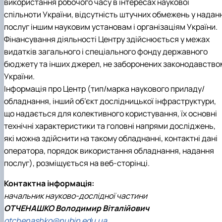
використання робочого часу в інтересах наукової
спільноти України, відсутність штучних обмежень у надан
послуг іншим науковим установам і організаціям України.
Фінансування діяльності Центру здійснюється у межах
видатків загального і спеціального фонду державного
бюджету та інших джерел, не заборонених законодавство
України.
Інформація про Центр (тип/марка наукового приладу/
обладнання, інший об’єкт дослідницької інфраструктури,
що надається для колективного користування, їх основні
технічні характеристики та головні напрями досліджень,
які можна здійснити на такому обладнанні, контактні дані
оператора, порядок використання обладнання, надання
послуг), розміщується на веб-сторінці.
Контактна інформація:
начальник науково-дослідної частини
ОТЧЕНАШКО Володимир Віталійович
otchenashko@nubip.edu.ua