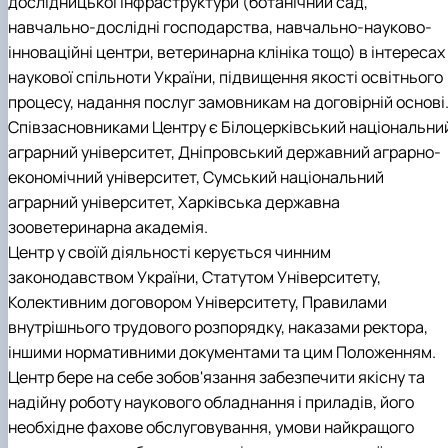
дослідницької інфраструктури (ботанічний сад,
Іноземні мови
Їдальні та буфети
Центр вивчення мов
Психологічна підтримка
Біоетична комісія
Рада молодих вчених
Методичні рекомендації, пам'ятки
ЦКНО «Агропромисловий комплекс, лісове і
Доступ до публічної інформації
Наглядова рада
Історія університету
навчально-дослідні господарства, навчально-науково-
Працевлаштування
Студентські квитки
Інклюзивне середовище
Наукові видання
садово-паркове господарство, ветеринарна
Наукові школи
Форми документів
Державні закупівлі
Рада роботодавців
Видатні випускники та працівники
інноваційні центри, ветеринарна клініка тощо) в інтересах
Наука для бізнесу
медицина»
Стартап школа НУБіП України
Патентно-ліцензійна діяльність
Досліднику та автору
Офіційна символіка
Благодійний фонд «Голосіївська ініціатива
Звіт ректора
наукової спільноти України, підвищення якості освітнього
Обладнання НУБіП України
Звіт про проведення НТЗ
Каталог наукових послуг
Антикорупційні заходи
2020»
Пам'яті захисників України
Наукові журнали НУБіП України
«SEB-2024»
Гендерна радниця
Почесні доктори і професори НУБіП України
Уповноважена особа з питань запобігання 
процесу, надання послуг замовникам на договірній основі
Наукові журнали НУБіП України (English)
«SEB-2025»
Контактна інформація
виявлення корупції
Пресслужба
Співзасновниками Центру є Білоцерківський національни
Пам'ятка про проведення науково-технічни
Університетський кур'єр
Положення про антикорупційного
аграрний університет, Дніпровський державний аграрно-
заходів
уповноваженого НУБіП України
Вибори ректора
економічний університет, Сумський національний
Порядок планування та організації
Програма розвитку університету «Голосіївсь
Національні нормативно-правові акти
аграрний університет, Харківська державна
проведення НТЗ
ініціатива – 2025»
Нормативно-правові акти НУБіП України
Результати науково-технічних заходів
Інформаційні ресурси НАЗК
зооветеринарна академія.
Монографії
Методичні роз’яснення НАЗК
Центр у своїй діяльності керується чинним
Антикорупційні заходи
законодавством України, Статутом Університету,
Колективним договором Університету, Правилами
внутрішнього трудового розпорядку, наказами ректора,
іншими нормативними документами та цим Положенням.
Центр бере на себе зобов'язання забезпечити якісну та
надійну роботу наукового обладнання і приладів, його
необхідне фахове обслуговування, умови найкращого