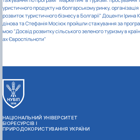
тажування по програмі "Маркетинг в туризмі: просування 
уристичного продукту на болгарському ринку, організація 
розвиток туристичного бізнесу в Болгарії"
Доценти Ірина К
дінова та Стефанія Мосіюк пройшли стажування за програ
мою "Досвід розвитку сільського зеленого туризму в краї
ах Євроспільноти"
НАЦІОНАЛЬНИЙ УНІВЕРСИТЕТ
БІОРЕСУРСІВ І
ПРИРОДОКОРИСТУВАННЯ УКРАЇНИ