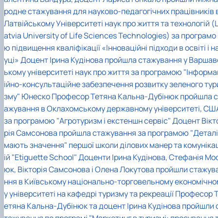
родне стажування для науково-педагогічних працівників 
Латвійському Університеті наук про життя та технологій (
atvia University of Life Sciences Technologies) за програмо
ю підвищення кваліфікації «Інноваційні підходи в освіті і н
уці»
Доцент Ірина Кудінова пройшла стажування у Варшав
ькому університеті наук про життя за програмою "Інформа
ійно-консультаційне забезпечення розвитку зеленого тур
зму" Юнеско
Професор Тетяна Кальна-Дубінюк пройшла с
ажування в Оклахомському державному університеті, СШ
за програмою "Агротуризм і екстеншн сервіс"
Доцент Вікт
рія Самсонова пройшла стажування за програмою "Деталі
мають значення" першої школи ділових манер та комуніка
ій "Etiguette School"
Доценти Ірина Кудінова, Стефанія Мо
юк, Вікторія Самсонова і Олена Локутова пройшли стажув
ння в Київському національно-торговельному економічно
у університеті на кафедрі туризму та рекреації
Професор 
етяна Кальна-Дубінюк та доцент Ірина Кудінова пройшли 