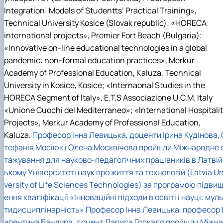
Іноземні мови
Їдальні та буфети
Центр вивчення мов
Психологічна підтримка
Біоетична комісія
Рада молодих вчених
Методичні рекомендації, пам'ятки
ЦКНО «Агропромисловий комплекс, лісове і
Доступ до публічної інформації
Наглядова рада
Історія університету
Integration: Models of Studentts’ Practical Training»,
Працевлаштування
Студентські квитки
Інклюзивне середовище
Наукові видання
садово-паркове господарство, ветеринарна
Наукові школи
Форми документів
Державні закупівлі
Рада роботодавців
Видатні випускники та працівники
Technical University Kosice (Slovak republic); «HORECA
Наука для бізнесу
медицина»
Стартап школа НУБіП України
Патентно-ліцензійна діяльність
Досліднику та автору
Офіційна символіка
Благодійний фонд «Голосіївська ініціатива
Звіт ректора
international projects», Premier Fort Beach (Bulgaria);
Обладнання НУБіП України
Звіт про проведення НТЗ
Каталог наукових послуг
Антикорупційні заходи
2020»
Пам'яті захисників України
«Innovative on-line educational technologies in a global
Наукові журнали НУБіП України
«SEB-2024»
Гендерна радниця
Почесні доктори і професори НУБіП України
Уповноважена особа з питань запобігання 
Наукові журнали НУБіП України (English)
«SEB-2025»
pandemic: non-formal education practices», Merkur
Контактна інформація
виявлення корупції
Пресслужба
Пам'ятка про проведення науково-технічни
Університетський кур'єр
Положення про антикорупційного
Academy of Professional Education, Kaluza, Technical
заходів
уповноваженого НУБіП України
Вибори ректора
University in Kosice, Kosice; «Internaonal Studies in the
Порядок планування та організації
Програма розвитку університету «Голосіївсь
Національні нормативно-правові акти
HORECA Segment of Italy», E.T.S Associazione U.C.M. Italy
проведення НТЗ
ініціатива – 2025»
Нормативно-правові акти НУБіП України
«Unione Cuochi del Mediterraneo»; «International Hospitali
Результати науково-технічних заходів
Інформаційні ресурси НАЗК
Projects», Merkur Academy of Professional Education,
Монографії
Методичні роз’яснення НАЗК
Антикорупційні заходи
Kaluza.
Професор Інна Левицька, доценти Ірина Кудінова, 
тефанія Мосіюк і Олена Москвічова пройшли Міжнародне 
тажування для науково-педагогічних працівників в Латвій
ькому Університеті наук про життя та технологій (Latvia Un
versity of Life Sciences Technologies) за програмою підви
ення кваліфікації «Інноваційні підходи в освіті і науці: мул
тидисциплінарність»
Професор Інна Левицька, професор 
алентина Бандура, доцент Лариса Гопкало пройшли Міжна