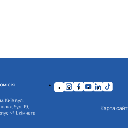
омісія
м. Київ вул.
шлях, буд. 19,
Карта сайт
пус № 1, кімната