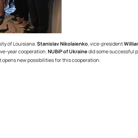
sity of Louisiana.
Stanislav Nikolaienko
, vice-president
Willi
ive-year cooperation.
NUBiP of Ukraine
did some successful p
opens new possibilities for this cooperation.