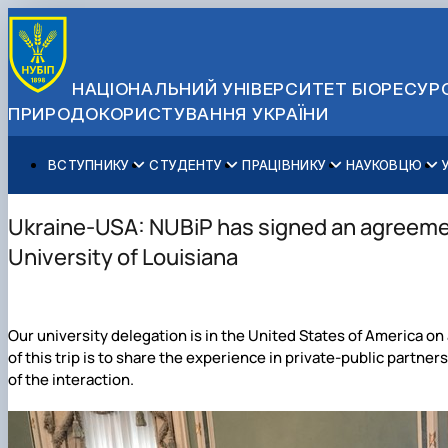
НАЦІОНАЛЬНИЙ УНІВЕРСИТЕТ БІОРЕСУРС
ПРИРОДОКОРИСТУВАННЯ УКРАЇНИ
ВСТУПНИКУ
СТУДЕНТУ
ПРАЦІВНИКУ
НАУКОВЦЮ
Вступ до НУБіП України 2026
Навчання
Освітній процес
Наукова діяльність
Управління і самоврядування
Приймальна комісія
Додаткова освіта
Міжнародна діяльність
Аспіранту / Докторанту
Загальна інформація
Ukraine-USA: NUBiP has signed an agreeme
Правила прийому
Позанавчальна діяльність
Довідкова інформація
Захисти дисертацій
Офіційні документи
University of Louisiana
Для осіб з тимчасово окупованих територій
Студентське самоврядування
Профспілкова організація
Законодавче та нормативне забезпечення
Стратегія розвитку на період 2026-2030рр. «ГОЛОСІ
Зимовий вступ
Довідкова інформація
Центр колективного користування науковим обладна
Доступ до публічної інформації
Підготовчий курс НМТ
Пільги
Біоетична комісія
Державні закупівлі
Our university delegation is in the United States of America on 
Для іноземців / For foreigners
Наукові видання
Офіційна символіка
of this trip is to share the experience in private-public partne
Військова освіта
Наука для бізнесу
Антикорупційні заходи
of the interaction.
Гендерна радниця
Контактна інформація