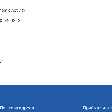
omic Activity
CIENTISTS!
S"
Поштова адреса
Приймальна к