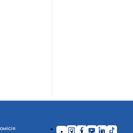
омісія