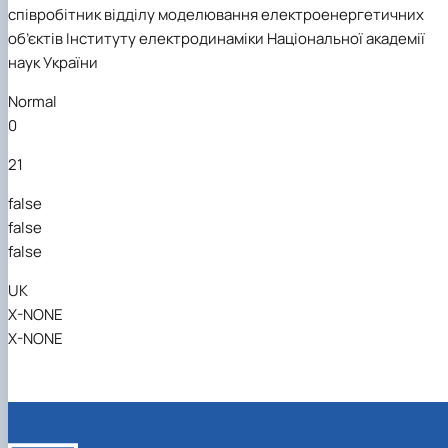
співробітник відділу моделювання електроенергетичних
об’єктів Інституту електродинаміки Національної академії
наук України
Normal
0
21
false
false
false
UK
X-NONE
X-NONE