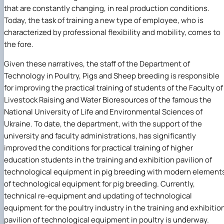
Іноземні мови
Їдальні та буфети
Центр вивчення мов
Психологічна підтримка
Біоетична комісія
Рада молодих вчених
Методичні рекомендації, пам'ятки
ЦКНО «Агропромисловий комплекс, лісове і
Доступ до публічної інформації
Наглядова рада
Історія університету
that are constantly changing, in real production conditions.
Працевлаштування
Студентські квитки
Інклюзивне середовище
Наукові видання
садово-паркове господарство, ветеринарна
Наукові школи
Форми документів
Державні закупівлі
Рада роботодавців
Видатні випускники та працівники
Today, the task of training a new type of employee, who is
Наука для бізнесу
медицина»
Стартап школа НУБіП України
Патентно-ліцензійна діяльність
Досліднику та автору
Офіційна символіка
Благодійний фонд «Голосіївська ініціатива
Звіт ректора
characterized by professional flexibility and mobility, comes to
Обладнання НУБіП України
Звіт про проведення НТЗ
Каталог наукових послуг
Антикорупційні заходи
2020»
Пам'яті захисників України
the fore.
Наукові журнали НУБіП України
«SEB-2024»
Гендерна радниця
Почесні доктори і професори НУБіП України
Уповноважена особа з питань запобігання 
Наукові журнали НУБіП України (English)
«SEB-2025»
Контактна інформація
виявлення корупції
Пресслужба
Given these narratives, the staff of the Department of
Пам'ятка про проведення науково-технічни
Університетський кур'єр
Положення про антикорупційного
Technology in Poultry, Pigs and Sheep breeding is responsible
заходів
уповноваженого НУБіП України
Вибори ректора
for improving the practical training of students of the Faculty of
Порядок планування та організації
Програма розвитку університету «Голосіївсь
Національні нормативно-правові акти
Livestock Raising and Water Bioresources of the famous the
проведення НТЗ
ініціатива – 2025»
Нормативно-правові акти НУБіП України
National University of Life and Environmental Sciences of
Результати науково-технічних заходів
Інформаційні ресурси НАЗК
Монографії
Методичні роз’яснення НАЗК
Ukraine. To date, the department, with the support of the
Антикорупційні заходи
university and faculty administrations, has significantly
improved the conditions for practical training of higher
education students in the training and exhibition pavilion of
technological equipment in pig breeding with modern element
of technological equipment for pig breeding. Currently,
technical re-equipment and updating of technological
equipment for the poultry industry in the training and exhibitio
pavilion of technological equipment in poultry is underway.