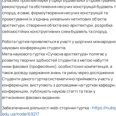
сучасних проблем науки у сфері будівельного проектування
Іноземні мови
Їдальні та буфети
Центр вивчення мов
Психологічна підтримка
Біоетична комісія
Рада молодих вчених
Методичні рекомендації, пам'ятки
ЦКНО «Агропромисловий комплекс, лісове і
Доступ до публічної інформації
Наглядова рада
Історія університету
реконструкції та обстеження несучих конструкцій будівель 
Працевлаштування
Студентські квитки
Інклюзивне середовище
Наукові видання
садово-паркове господарство, ветеринарна
Наукові школи
Форми документів
Державні закупівлі
Рада роботодавців
Видатні випускники та працівники
споруд, а саме, формоутворення несучих конструкцій та
Наука для бізнесу
медицина»
Стартап школа НУБіП України
Патентно-ліцензійна діяльність
Досліднику та автору
Офіційна символіка
Благодійний фонд «Голосіївська ініціатива
Звіт ректора
проектування їх з'єднань унікальних нетипових об'єктів
Обладнання НУБіП України
Звіт про проведення НТЗ
Каталог наукових послуг
Антикорупційні заходи
2020»
Пам'яті захисників України
архітектури, створення об'єктів еко-архітектури, розробка
Наукові журнали НУБіП України
«SEB-2024»
Гендерна радниця
Почесні доктори і професори НУБіП України
Уповноважена особа з питань запобігання 
Наукові журнали НУБіП України (English)
«SEB-2025»
Контактна інформація
виявлення корупції
Пресслужба
сейсмостійких конструктивних схем будівель та споруд.
Пам'ятка про проведення науково-технічни
Університетський кур'єр
Положення про антикорупційного
Робота гуртків проявляється в участі у щорічних міжнародни
заходів
уповноваженого НУБіП України
Вибори ректора
Порядок планування та організації
Програма розвитку університету «Голосіївсь
Національні нормативно-правові акти
наукових конференціях студентів.
проведення НТЗ
ініціатива – 2025»
Нормативно-правові акти НУБіП України
Мета наукового гуртка «Сучасна архітектура» полягає у
Результати науково-технічних заходів
Інформаційні ресурси НАЗК
розвитку творчих здібностей студентів з метою набуття
Монографії
Методичні роз’яснення НАЗК
ними фахових (професійних), особистісних компетенцій, а
Антикорупційні заходи
також досвіду одержання знань та умінь через дослідження.
Студенти даного гуртка систематично приймають участь у
конференціях, виступають з доповідями на гуртках кафедри,
конференціях, публікують наукові статті та тези у
вітчизняних фахових виданнях.
https://nubip
Забезпечення діяльності web-сторінки гуртка -
edu.ua/node/69217