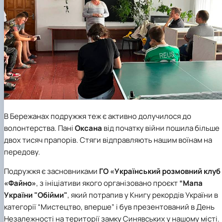
В Бережанах подружжя теж є активно долучилося до
волонтерства. Пані
Оксана
від початку війни пошила більше
двох тисяч прапорів. Стяги відправляють нашим воїнам на
передову.
Подружжя є засновниками
ГО «Український розмовний клуб
«Файно»
, з ініціативи якого організовано проєкт
“Мапа
України "Обійми"
, який потрапив у Книгу рекордів України в
категорії “Мистецтво, вперше” і був презентований в День
Незалежності на території замку Синявських у нашому місті.