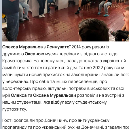
Іноземні мови
Їдальні та буфети
Центр вивчення мов
Психологічна підтримка
Біоетична комісія
Рада молодих вчених
Методичні рекомендації, пам'ятки
ЦКНО «Агропромисловий комплекс, лісове і
Доступ до публічної інформації
Наглядова рада
Історія університету
Працевлаштування
Студентські квитки
Інклюзивне середовище
Наукові видання
садово-паркове господарство, ветеринарна
Наукові школи
Форми документів
Державні закупівлі
Рада роботодавців
Видатні випускники та працівники
Наука для бізнесу
медицина»
Стартап школа НУБіП України
Патентно-ліцензійна діяльність
Досліднику та автору
Офіційна символіка
Благодійний фонд «Голосіївська ініціатива
Звіт ректора
Обладнання НУБіП України
Звіт про проведення НТЗ
Каталог наукових послуг
Антикорупційні заходи
2020»
Пам'яті захисників України
Наукові журнали НУБіП України
«SEB-2024»
Гендерна радниця
Почесні доктори і професори НУБіП України
Уповноважена особа з питань запобігання 
Наукові журнали НУБіП України (English)
«SEB-2025»
Контактна інформація
виявлення корупції
Пресслужба
Пам'ятка про проведення науково-технічни
Університетський кур'єр
Положення про антикорупційного
заходів
Олекса Муравльов
з
Ясинуватої
2014 року разом із
уповноваженого НУБіП України
Вибори ректора
Порядок планування та організації
Програма розвитку університету «Голосіївсь
Національні нормативно-правові акти
дружиною
Оксаною
мусив переїхати з рідного міста до
проведення НТЗ
ініціатива – 2025»
Нормативно-правові акти НУБіП України
Краматорська. На новому місці пара допомагала українській
Результати науково-технічних заходів
Інформаційні ресурси НАЗК
армії й тим, хто теж втратив свій дім. Та вже 2022 року вони
Монографії
Методичні роз’яснення НАЗК
мали шукати новий прихисток на заході країни і знайшли йог
Антикорупційні заходи
у Бережанах. Про себе та інших переселенців, про
волонтерську працю, актуальні потреби військових та свої
мрії
Олекса
та
Оксана Муравльови
розповіли на зустрічі з
нашим студентами, яка відбулася у студентському
гуртожитку.
Гості розповіли про Донеччину, про антиукраїнську
пропаганду та про український рух на Донеччині, згадали пр