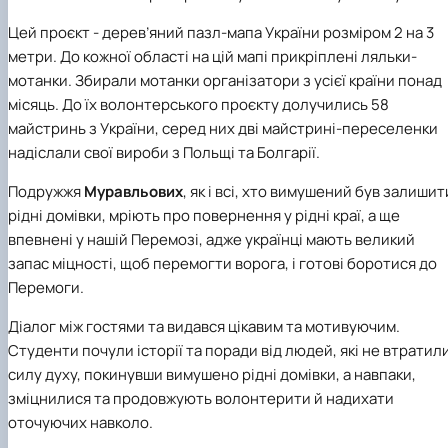
Цей проєкт - дерев’яний пазл-мапа України розміром 2 на 3
метри. До кожної області на цій мапі прикріплені ляльки-
мотанки. Збирали мотанки організатори з усієї країни понад
місяць. До їх волонтерського проєкту долучились 58
майстринь з України, серед них дві майстрині-переселенки
надіслали свої вироби з Польщі та Болгарії.
Подружжя
Муравльових
, як і всі, хто вимушений був залишит
рідні домівки, мріють про повернення у рідні краї, а ще
впевнені у нашій Перемозі, адже українці мають великий
запас міцності, щоб перемогти ворога, і готові боротися до
Перемоги.
Діалог між гостями та видався цікавим та мотивуючим.
Студенти почули історії та поради від людей, які не втратил
силу духу, покинувши вимушено рідні домівки, а навпаки,
зміцнилися та продовжують волонтерити й надихати
оточуючих навколо.