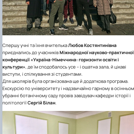
Спершу учні та їхня вчителька
Любов Костянтинівна
приєднались до учасників
Міжнародної науково-практичної
конференції «Україна-Німеччина: горизонти освіти і
культури»
, де їм сподобалось усе – і ошатна зала, й цікаві
виступи, і спілкування зі студентами.
Для школярів була організована ще й додаткова програма.
Екскурсію по університету і надзвичайно гарному в осінньо
убранні ботанічному саду провів завідувач
кафедри історії і
політології
Сергій Білан
.