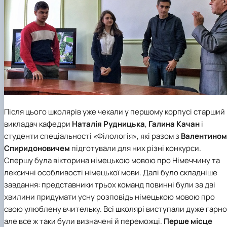
Після цього школярів уже чекали у першому корпусі старший
викладач кафедри
Наталія Рудницька
,
Галина Качан
і
студенти
спеціальності «Філологія»
, які разом з
Валентином
Спиридоновичем
підготували для них різні конкурси.
Спершу була вікторина німецькою мовою про Німеччину та
лексичні особливості німецької мови. Далі було складніше
завдання: представники трьох команд повинні були за дві
хвилини придумати усну розповідь німецькою мовою про
свою улюблену вчительку. Всі школярі виступали дуже гарно
але все ж таки були визначені й переможці.
Перше місце