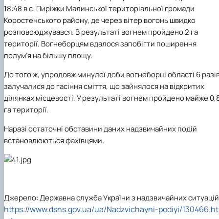
18:48 в с. Пиріжки Малинської територіальної громади
Коростенського району, де через вітер вогонь швидко
розповсюджувався. В результаті вогнем пройдено 2 га
території. Вогнеборцям вдалося запобігти поширення
полум’я на більшу площу.
До того ж, упродовж минулої доби вогнеборці області 6 разі
залучалися до гасіння сміття, що зайнялося на відкритих
ділянках місцевості. У результаті вогнем пройдено майже 0,
га території.
Наразі остаточні обставини даних надзвичайних подій
встановлюються фахівцями.
Джерело: Державна служба України з надзвичайних ситуацій
https://www.dsns.gov.ua/ua/Nadzvichayni-podiyi/130466.ht