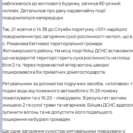
наближалося до житлового будинку, загинув 80-річний
Іноземні мови
Їдальні та буфети
Центр вивчення мов
Психологічна підтримка
Біоетична комісія
Рада молодих вчених
Методичні рекомендації, пам'ятки
ЦКНО «Агропромисловий комплекс, лісове і
Доступ до публічної інформації
Наглядова рада
Історія університету
Працевлаштування
Студентські квитки
Інклюзивне середовище
чоловік. Детальніше про дану надзвичайну події
Наукові видання
садово-паркове господарство, ветеринарна
Наукові школи
Форми документів
Державні закупівлі
Рада роботодавців
Видатні випускники та працівники
Наука для бізнесу
медицина»
Стартап школа НУБіП України
Патентно-ліцензійна діяльність
Досліднику та автору
Офіційна символіка
Благодійний фонд «Голосіївська ініціатива
Звіт ректора
повідомлялося напередодні.
Обладнання НУБіП України
Звіт про проведення НТЗ
Каталог наукових послуг
Антикорупційні заходи
2020»
Пам'яті захисників України
Так, 21 жовтня о 14:38 до Служби порятунку «101» надійшло
Наукові журнали НУБіП України
«SEB-2024»
Гендерна радниця
Почесні доктори і професори НУБіП України
Уповноважена особа з питань запобігання 
Наукові журнали НУБіП України (English)
«SEB-2025»
Контактна інформація
виявлення корупції
Пресслужба
повідомлення про загоряння сухої рослинності на полі, що в
Пам'ятка про проведення науково-технічни
Університетський кур'єр
Положення про антикорупційного
с. Романівка Квітневої територіальної громади
заходів
уповноваженого НУБіП України
Вибори ректора
Житомирського району. На місці події бійці ДСНС встановили
Порядок планування та організації
Програма розвитку університету «Голосіївсь
Національні нормативно-правові акти
що на відкритій території горить суха рослинність на площі
проведення НТЗ
ініціатива – 2025»
Нормативно-правові акти НУБіП України
біля 2 га. Через поривчастий вітер вогонь швидко
Результати науково-технічних заходів
Інформаційні ресурси НАЗК
поширювався в бік приватних домогосподарств.
Монографії
Методичні роз’яснення НАЗК
Антикорупційні заходи
Рятувальники за допомогою підручних засобів, «хлопавок» т
подачі води від пожежного автомобіля о 15:25 пожежу
локалізували та о 16:20 – ліквідували. В результаті вогнем
знищено 2 га сухої трави та чагарників. Бійцям ДСНС вдалос
зупинити вогонь та не допустити його подальшого
поширення на будівлі громадян.
Ще одне загоряння сухостою рятувальники ліквідували о