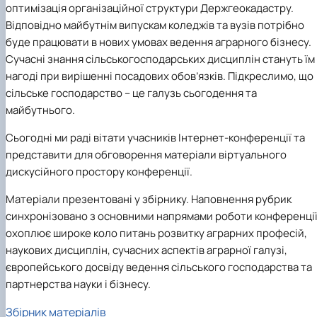
оптимізація організаційної структури Держгеокадастру.
Іноземні мови
Їдальні та буфети
Центр вивчення мов
Психологічна підтримка
Біоетична комісія
Рада молодих вчених
Методичні рекомендації, пам'ятки
ЦКНО «Агропромисловий комплекс, лісове і
Доступ до публічної інформації
Наглядова рада
Історія університету
Працевлаштування
Студентські квитки
Інклюзивне середовище
Відповідно майбутнім випускам коледжів та вузів потрібно
Наукові видання
садово-паркове господарство, ветеринарна
Наукові школи
Форми документів
Державні закупівлі
Рада роботодавців
Видатні випускники та працівники
Наука для бізнесу
медицина»
Стартап школа НУБіП України
Патентно-ліцензійна діяльність
Досліднику та автору
Офіційна символіка
Благодійний фонд «Голосіївська ініціатива
Звіт ректора
буде працювати в нових умовах ведення аграрного бізнесу.
Обладнання НУБіП України
Звіт про проведення НТЗ
Каталог наукових послуг
Антикорупційні заходи
2020»
Пам'яті захисників України
Сучасні знання сільськогосподарських дисциплін стануть їм
Наукові журнали НУБіП України
«SEB-2024»
Гендерна радниця
Почесні доктори і професори НУБіП України
Уповноважена особа з питань запобігання 
нагоді при вирішенні посадових обов’язків. Підкреслимо, що
Наукові журнали НУБіП України (English)
«SEB-2025»
Контактна інформація
виявлення корупції
Пресслужба
сільське господарство – це галузь сьогодення та
Пам'ятка про проведення науково-технічни
Університетський кур'єр
Положення про антикорупційного
майбутнього.
заходів
уповноваженого НУБіП України
Вибори ректора
Порядок планування та організації
Програма розвитку університету «Голосіївсь
Національні нормативно-правові акти
Сьогодні ми раді вітати учасників Інтернет-конференції та
проведення НТЗ
ініціатива – 2025»
Нормативно-правові акти НУБіП України
представити для обговорення матеріали віртуального
Результати науково-технічних заходів
Інформаційні ресурси НАЗК
дискусійного простору конференції.
Монографії
Методичні роз’яснення НАЗК
Антикорупційні заходи
Матеріали презентовані у збірнику. Наповнення рубрик
синхронізовано з основними напрямами роботи конференції
охоплює широке коло питань розвитку аграрних професій,
наукових дисциплін, сучасних аспектів аграрної галузі,
європейського досвіду ведення сільського господарства та
партнерства науки і бізнесу.
Збірник матеріалів