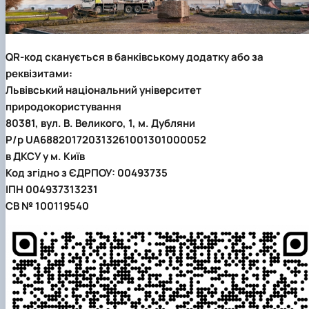
QR-код сканується в банківському додатку або за
реквізитами:
Львівський національний університет
природокористування
80381, вул. В. Великого, 1, м. Дубляни
Р/р UA688201720313261001301000052
в ДКСУ у м. Київ
Код згідно з ЄДРПОУ: 00493735
ІПН 004937313231
СВ № 100119540