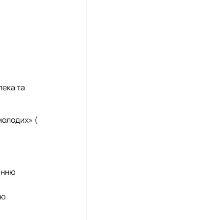
пека та
молодих» (
ванню
ою