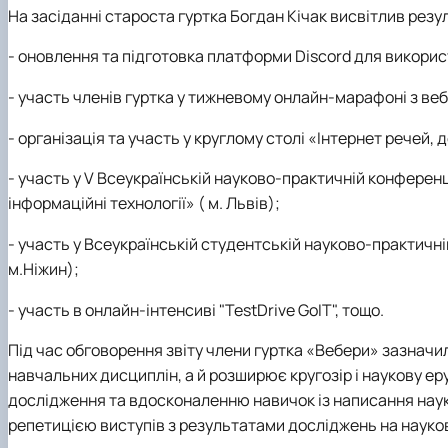
На засіданні староста гуртка Богдан Кічак висвітлив резул
- оновлення та підготовка платформи Discord для викорис
- участь членів гуртка у тижневому онлайн-марафоні з веб-
- організація та участь у круглому столі «Інтернет речей,
- участь у V Всеукраїнській науково-практичній конференц
інформаційні технології» ( м. Львів);
- участь у Всеукраїнській студентській науково-практичні
м.Ніжин);
- участь в онлайн-інтенсиві "TestDrive GoIT", тощо.
Під час обговорення звіту члени гуртка «Вебери» зазначи
навчальних дисциплін, а й розширює кругозір і наукову 
дослідження та вдосконаленню навичок із написання наук
репетицією виступів з результатами досліджень на науко