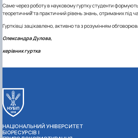
Саме через роботу в науковому гуртку студенти формують в
теоретичний̆ та практичний рівень знань, отриманих під 
Гуртківці зацікавлено, активно та з розумінням обговорюв
Олександра Дулова,
керівник гуртка
НАЦІОНАЛЬНИЙ УНІВЕРСИТЕТ
БІОРЕСУРСІВ І