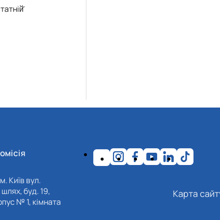
татній̆
омісія
м. Київ вул.
шлях, буд. 19,
Карта сайт
пус № 1, кімната