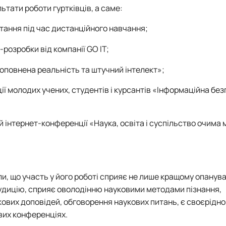
ьтати роботи гуртківців, а саме:
тання під час дистанційного навчання;
розробки від компанії GO IT;
 доповнена реальність та штучний інтелект»;
ії молодих учених, студентів і курсантів «Інформаційна без
й інтернет-конференції «Наука, освіта і суспільство очима 
ли, що участь у його роботі сприяє не лише кращому опану
ерудицію, сприяє оволодінню науковими методами пізнання,
ових доповідей, обговорення наукових питань, є своєрідн
вих конференціях.