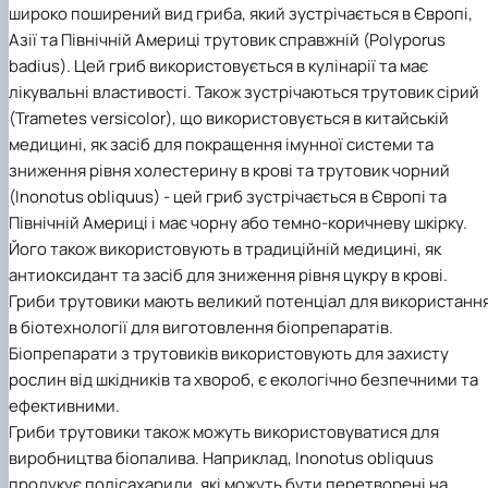
широко поширений вид гриба, який зустрічається в Європі,
Азії та Північній Америці трутовик справжній (Polyporus
badius). Цей гриб використовується в кулінарії та має
лікувальні властивості. Також зустрічаються трутовик сірий
(Trametes versicolor), що використовується в китайській
медицині, як засіб для покращення імунної системи та
зниження рівня холестерину в крові та трутовик чорний
(Inonotus obliquus) - цей гриб зустрічається в Європі та
Північній Америці і має чорну або темно-коричневу шкірку.
Його також використовують в традиційній медицині, як
антиоксидант та засіб для зниження рівня цукру в крові.
Гриби трутовики мають великий потенціал для використанн
в біотехнології для виготовлення біопрепаратів.
Біопрепарати з трутовиків використовують для захисту
рослин від шкідників та хвороб, є екологічно безпечними та
ефективними.
Гриби трутовики також можуть використовуватися для
виробництва біопалива. Наприклад, Inonotus obliquus
продукує полісахариди, які можуть бути перетворені на