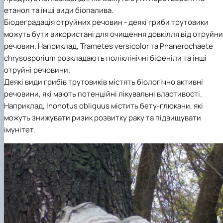
етанол та інші види біопалива.
Біодеградація отруйних речовин - деякі гриби трутовики
можуть бути використані для очищення довкілля від отруйн
речовин. Наприклад, Trametes versicolor та Phanerochaete
chrysosporium розкладають поліклінічні біфеніли та інші
отруйні речовини.
Деякі види грибів трутовиків містять біологічно активні
речовини, які мають потенційні лікувальні властивості.
Наприклад, Inonotus obliquus містить бету-глюкани, які
можуть знижувати ризик розвитку раку та підвищувати
імунітет.