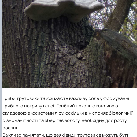
Гриби трутовики також мають важливу роль у формуванні
грибного покриву в лісі. Грибний покрив є важливою
складовою екосистеми лісу, оскільки він сприяє біологічній
різноманітності та зберігає вологу, необхідну для росту
рослин.
Важливо пам'ятати, що деякі види трутовиків можуть бути