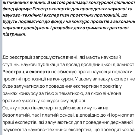
вітчизняних вчених. З метою реалізації конкурсної діяльност
Іноземні мови
Їдальні та буфети
Центр вивчення мов
Психологічна підтримка
Біоетична комісія
Рада молодих вчених
Методичні рекомендації, пам'ятки
ЦКНО «Агропромисловий комплекс, лісове і
Доступ до публічної інформації
Наглядова рада
Історія університету
фонд формує Реєстр експертів для проведення наукової та
Працевлаштування
Студентські квитки
Інклюзивне середовище
Наукові видання
садово-паркове господарство, ветеринарна
Наукові школи
Форми документів
Державні закупівлі
Рада роботодавців
Видатні випускники та працівники
науково-технічної експертизи проєктних пропозицій, що
Наука для бізнесу
медицина»
Стартап школа НУБіП України
Патентно-ліцензійна діяльність
Досліднику та автору
Офіційна символіка
Благодійний фонд «Голосіївська ініціатива
Звіт ректора
будуть подаватися до фонду на конкурс проєктів з виконанн
Обладнання НУБіП України
Звіт про проведення НТЗ
Каталог наукових послуг
Антикорупційні заходи
2020»
Пам'яті захисників України
наукових досліджень і розробок для отримання грантової
Наукові журнали НУБіП України
«SEB-2024»
Гендерна радниця
Почесні доктори і професори НУБіП України
Уповноважена особа з питань запобігання 
підтримки.
Наукові журнали НУБіП України (English)
«SEB-2025»
Контактна інформація
виявлення корупції
Пресслужба
Пам'ятка про проведення науково-технічни
Університетський кур'єр
Положення про антикорупційного
заходів
уповноваженого НУБіП України
Вибори ректора
Порядок планування та організації
Програма розвитку університету «Голосіївсь
Національні нормативно-правові акти
До реєстрації запрошуються вчені, які мають науковий
проведення НТЗ
ініціатива – 2025»
Нормативно-правові акти НУБіП України
ступінь, наукові публікації та досвід дослідницької діяльності
Результати науково-технічних заходів
Інформаційні ресурси НАЗК
Реєстрація експерта
не обмежує право науковця подавати
Монографії
Методичні роз’яснення НАЗК
проєктні пропозиції на конкурси. У цьому випадку експерт не
Антикорупційні заходи
буде залучатися до проведення експертизи проєктів у
рамках конкурсу за тією ж тематикою, за якою він/вона
братиме участь у конкурсному відборі.
Оцінку проєктів експерти здійснюватимуть як на
безоплатній, так і платній основі, відповідно до «Норм оплат
праці експертів, які залучаються для проведення державної
наукової та науково-технічної експертиз, що проводяться за