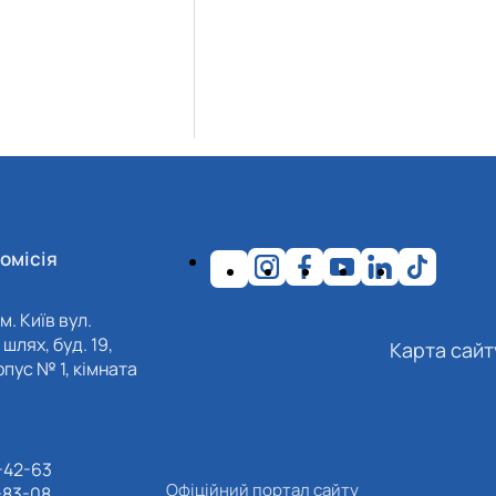
омісія
м. Київ вул.
шлях, буд. 19,
Карта сайт
пус № 1, кімната
-42-63
Офіційний портал сайту
-83-08