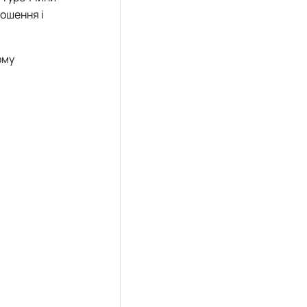
рошення і
ому