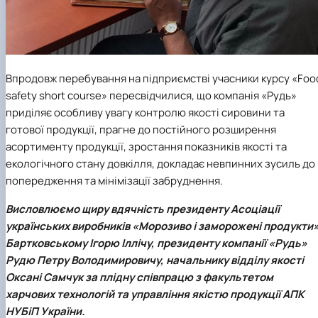
Впродовж перебування на підприємстві учасники
курсу «Foo
safety short course»
пересвідчилися, що
компанія «Рудь»
приділяє особливу увагу контролю якості сировини та
готової продукції, прагне до постійного розширення
асортименту продукції, зростання показників якості та
екологічного стану довкілля, докладає невпинних зусиль до
попередження та мінімізації забруднення.
Висловлюємо щиру вдячність президенту Асоціації
українських виробників «Морозиво і заморожені продукти
Бартковському Ігорю Іллічу, президенту компанії «Рудь»
Рудю Петру Володимировичу, начальнику відділу якості
Оксані Самчук за плідну співпрацю з факультетом
харчових технологій та управління якістю продукції АПК
НУБіП України.