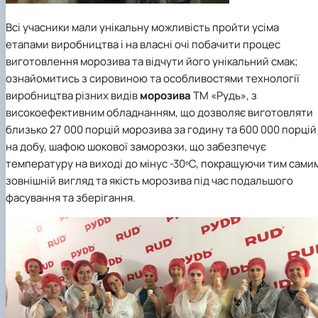
Всі учасники мали унікальну можливість пройти усіма
етапами виробництва і на власні очі побачити процес
виготовлення морозива та відчути його унікальний смак;
ознайомитись з сировиною та особливостями технології
виробництва різних видів
морозива
ТМ «Рудь»
, з
високоефективним обладнанням, що дозволяє виготовляти
близько 27 000 порцій морозива за годину та 600 000 порцій
на добу, шафою шокової заморозки, що забезпечує
температуру на виході до мінус -30ºC, покращуючи тим сами
зовнішній вигляд та якість морозива під час подальшого
фасування та зберігання.