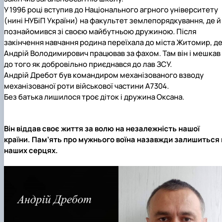
У 1996 році вступив до Національного агрного університету
(нині НУБіП України) на факультет землепорядкування, де й
познайомився зі своєю майбутньою дружиною. Після
закінчення навчання родина переїхала до міста Житомир, д
Андрій Володимирович працював за фахом. Там він і мешкав
до того як добровільно приєднався до лав ЗСУ.
Андрій Дребот був командиром механізованого взводу
механізованої роти військової частини А7304.
Без батька лишилося троє діток і дружина Оксана.
Він віддав своє життя за волю на незалежність нашої
країни. Пам’ять про мужнього воїна назавжди залишиться 
наших серцях.