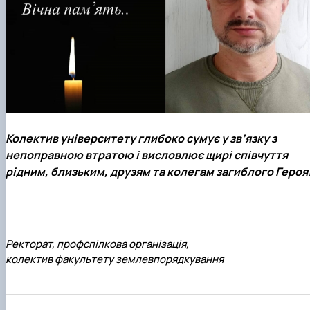
Колектив університету глибоко сумує у зв’язку з
непоправною втратою і висловлює щирі співчуття
рідним, близьким, друзям та колегам загиблого Героя
Ректорат, профспілкова організація,
колектив факультету землевпорядкування