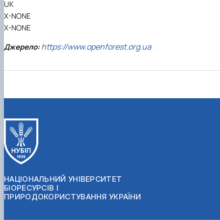
UK
X-NONE
X-NONE
https://www.openforest.org.ua
Джерело:
НАЦІОНАЛЬНИЙ УНІВЕРСИТЕТ
БІОРЕСУРСІВ І
ПРИРОДОКОРИСТУВАННЯ УКРАЇНИ