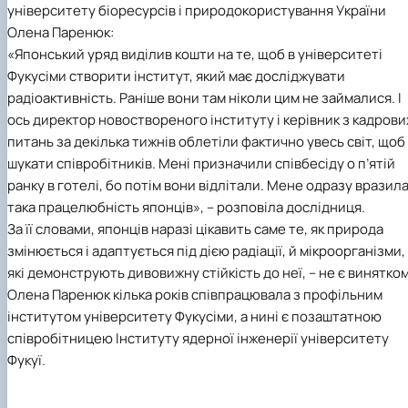
університету біоресурсів і природокористування України
Іноземні мови
Їдальні та буфети
Центр вивчення мов
Психологічна підтримка
Біоетична комісія
Рада молодих вчених
Методичні рекомендації, пам'ятки
ЦКНО «Агропромисловий комплекс, лісове і
Доступ до публічної інформації
Наглядова рада
Історія університету
Працевлаштування
Студентські квитки
Інклюзивне середовище
Олена Паренюк:
Наукові видання
садово-паркове господарство, ветеринарна
Наукові школи
Форми документів
Державні закупівлі
Рада роботодавців
Видатні випускники та працівники
Наука для бізнесу
медицина»
Стартап школа НУБіП України
Патентно-ліцензійна діяльність
Досліднику та автору
Офіційна символіка
Благодійний фонд «Голосіївська ініціатива
Звіт ректора
«Японський уряд виділив кошти на те, щоб в університеті
Обладнання НУБіП України
Звіт про проведення НТЗ
Каталог наукових послуг
Антикорупційні заходи
2020»
Пам'яті захисників України
Фукусіми створити інститут, який має досліджувати
Наукові журнали НУБіП України
«SEB-2024»
Гендерна радниця
Почесні доктори і професори НУБіП України
Уповноважена особа з питань запобігання 
радіоактивність. Раніше вони там ніколи цим не займалися. І
Наукові журнали НУБіП України (English)
«SEB-2025»
Контактна інформація
виявлення корупції
Пресслужба
ось директор новоствореного інституту і керівник з кадрови
Пам'ятка про проведення науково-технічни
Університетський кур'єр
Положення про антикорупційного
питань за декілька тижнів облетіли фактично увесь світ, щоб
заходів
уповноваженого НУБіП України
Вибори ректора
шукати співробітників. Мені призначили співбесіду о п’ятій
Порядок планування та організації
Програма розвитку університету «Голосіївсь
Національні нормативно-правові акти
ранку в готелі, бо потім вони відлітали. Мене одразу вразил
проведення НТЗ
ініціатива – 2025»
Нормативно-правові акти НУБіП України
Результати науково-технічних заходів
Інформаційні ресурси НАЗК
така працелюбність японців», – розповіла дослідниця.
Монографії
Методичні роз’яснення НАЗК
За її словами, японців наразі цікавить саме те, як природа
Антикорупційні заходи
змінюється і адаптується під дією радіації, й мікроорганізми,
які демонструють дивовижну стійкість до неї, – не є винятком
Олена Паренюк кілька років співпрацювала з профільним
інститутом університету Фукусіми, а нині є позаштатною
співробітницею Інституту ядерної інженерії університету
Фукуї.