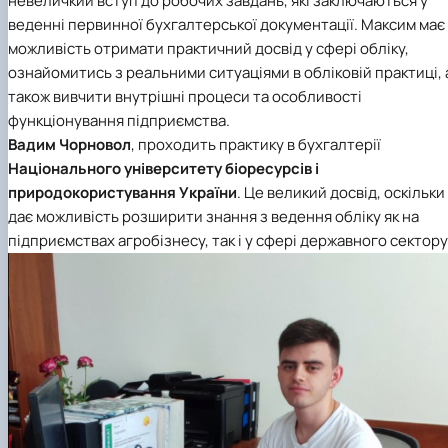
невеличкий вступ до робочих завдань, які заключаються у
веденні первинної бухгалтерської документації. Максим має
можливість отримати практичний досвід у сфері обліку,
ознайомитись з реальними ситуаціями в обліковій практиці, 
також вивчити внутрішні процеси та особливості
функціонування підприємства.
Вадим Чорново
л
, проходить практику в бухгалтерії
Національного університету біоресурсів і
природокористування Україн
и
. Це великий досвід, оскільки
дає можливість розширити знання з ведення обліку як на
підприємствах агробізнесу, так і у сфері державного сектору