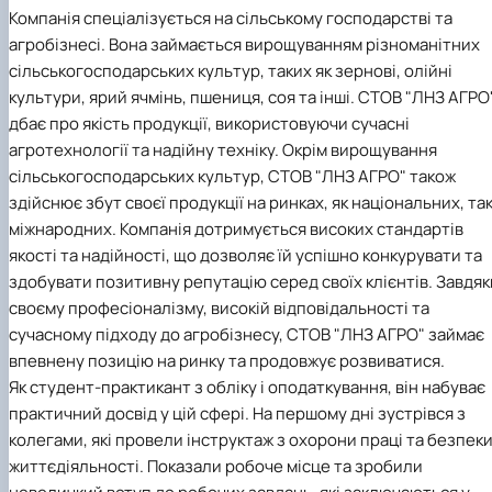
Компанія спеціалізується на сільському господарстві та
агробізнесі. Вона займається вирощуванням різноманітних
сільськогосподарських культур, таких як зернові, олійні
культури, ярий ячмінь, пшениця, соя та інші. СТОВ "ЛНЗ АГРО
дбає про якість продукції, використовуючи сучасні
агротехнології та надійну техніку. Окрім вирощування
сільськогосподарських культур, СТОВ "ЛНЗ АГРО" також
здійснює збут своєї продукції на ринках, як національних, так
міжнародних. Компанія дотримується високих стандартів
якості та надійності, що дозволяє їй успішно конкурувати та
здобувати позитивну репутацію серед своїх клієнтів. Завдяк
своєму професіоналізму, високій відповідальності та
сучасному підходу до агробізнесу, СТОВ "ЛНЗ АГРО" займає
впевнену позицію на ринку та продовжує розвиватися.
Як студент-практикант з обліку і оподаткування, він набуває
практичний досвід у цій сфері. На першому дні зустрівся з
колегами, які провели інструктаж з охорони праці та безпек
життєдіяльності. Показали робоче місце та зробили