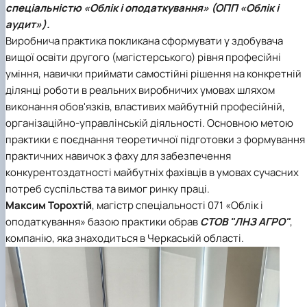
спеціальністю «Облік і оподаткування» (ОПП «Облік і
Іноземні мови
Їдальні та буфети
Центр вивчення мов
Психологічна підтримка
Біоетична комісія
Рада молодих вчених
Методичні рекомендації, пам'ятки
ЦКНО «Агропромисловий комплекс, лісове і
Доступ до публічної інформації
Наглядова рада
Історія університету
Працевлаштування
Студентські квитки
Інклюзивне середовище
аудит»)
.
Наукові видання
садово-паркове господарство, ветеринарна
Наукові школи
Форми документів
Державні закупівлі
Рада роботодавців
Видатні випускники та працівники
Наука для бізнесу
медицина»
Стартап школа НУБіП України
Патентно-ліцензійна діяльність
Досліднику та автору
Офіційна символіка
Благодійний фонд «Голосіївська ініціатива
Звіт ректора
Виробнича практика покликана сформувати у здобувача
Обладнання НУБіП України
Звіт про проведення НТЗ
Каталог наукових послуг
Антикорупційні заходи
2020»
Пам'яті захисників України
вищої освіти другого (магістерського) рівня професійні
Наукові журнали НУБіП України
«SEB-2024»
Гендерна радниця
Почесні доктори і професори НУБіП України
Уповноважена особа з питань запобігання 
уміння, навички приймати самостійні рішення на конкретній
Наукові журнали НУБіП України (English)
«SEB-2025»
Контактна інформація
виявлення корупції
Пресслужба
ділянці роботи в реальних виробничих умовах шляхом
Пам'ятка про проведення науково-технічни
Університетський кур'єр
Положення про антикорупційного
виконання обов'язків, властивих майбутній професійній,
заходів
уповноваженого НУБіП України
Вибори ректора
організаційно-управлінській діяльності. Основною метою
Порядок планування та організації
Програма розвитку університету «Голосіївсь
Національні нормативно-правові акти
практики є поєднання теоретичної підготовки з формування
проведення НТЗ
ініціатива – 2025»
Нормативно-правові акти НУБіП України
Результати науково-технічних заходів
Інформаційні ресурси НАЗК
практичних навичок з фаху для забезпечення
Монографії
Методичні роз’яснення НАЗК
конкурентоздатності майбутніх фахівців в умовах сучасних
Антикорупційні заходи
потреб суспільства та вимог ринку праці.
Максим Торохтій
, магістр спеціальності 071 «Облік і
оподаткування» базою практики обрав
СТОВ "ЛНЗ АГРО"
,
компанію, яка знаходиться в Черкаській області.