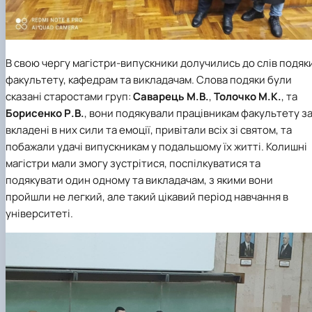
В свою чергу магістри-випускники долучились до слів подяк
факультету, кафедрам та викладачам. Слова подяки були
сказані старостами груп:
Саварець М.В.
,
Толочко М.К.
,
та
Борисенко Р.В.
, вони подякували працівникам факультету з
вкладені в них сили та емоції, привітали всіх зі святом, та
побажали удачі випускникам у подальшому їх житті. Колишні
магістри мали змогу зустрітися, поспілкуватися та
подякувати один одному та викладачам, з якими вони
пройшли не легкий, але такий цікавий період навчання в
університеті.