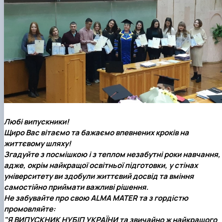
Любі випускники!
Щиро Вас вітаємо та бажаємо впевнених кроків на
життєвому шляху!
Згадуйте з посмішкою і з теплом незабутні роки навчання,
адже, окрім найкращої освітньої підготовки, у стінах
університету ви здобули життєвий досвід та вміння
самостійно приймати важливі рішення.
Не забувайте про свою ALMA MATER та з гордістю
промовляйте:
"Я ВИПУСКНИК НУБІП УКРАЇНИ та звичайно ж найкращого