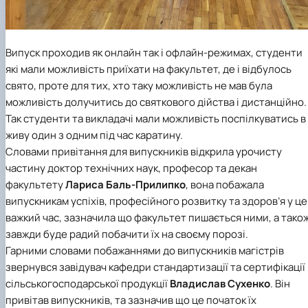
Випуск проходив як онлайн так і офлайн-режимах, студенти
які мали можливість приїхати на факультет, де і відбулось
свято, проте для тих, хто таку можливість не мав була
можливість долучитись до святкового дійства і дистанційно.
Так студенти та викладачі мали можливість поспілкуватись в
живу один з одним під час каратину.
Словами привітання для випускників відкрила урочисту
частину доктор технічних наук, професор та декан
факультету
Лариса Баль-Прилипк
о
, вона побажала
випускникам успіхів, професійного розвитку та здоров’я у ц
важкий час, зазначила що факультет пишається ними, а тако
завжди буде радий побачити їх на своєму порозі.
Гарними словами побажаннями до випускників магістрів
звернувся завідувач кафедри стандартизації та сертифікації
сільськогосподарської продукції
Владислав Сухенко
. Він
привітав випускників, та зазначив що це початок їх