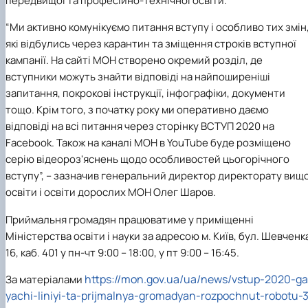
передвищої та професійно-технічної освіти.
Іноземні мови
Їдальні та буфети
Центр вивчення мов
Психологічна підтримка
Біоетична комісія
Рада молодих вчених
Методичні рекомендації, пам'ятки
ЦКНО «Агропромисловий комплекс, лісове і
Доступ до публічної інформації
Наглядова рада
Історія університету
Працевлаштування
Студентські квитки
Інклюзивне середовище
Наукові видання
садово-паркове господарство, ветеринарна
Наукові школи
Форми документів
Державні закупівлі
Рада роботодавців
Видатні випускники та працівники
“Ми активно комунікуємо питання вступу і особливо тих змін
Наука для бізнесу
медицина»
Стартап школа НУБіП України
Патентно-ліцензійна діяльність
Досліднику та автору
Офіційна символіка
Благодійний фонд «Голосіївська ініціатива
Звіт ректора
які відбулись через карантин та зміщення строків вступної
Обладнання НУБіП України
Звіт про проведення НТЗ
Каталог наукових послуг
Антикорупційні заходи
2020»
Пам'яті захисників України
кампанії. На сайті МОН створено окремий розділ, де
Наукові журнали НУБіП України
«SEB-2024»
Гендерна радниця
Почесні доктори і професори НУБіП України
Уповноважена особа з питань запобігання 
вступники можуть знайти відповіді на найпоширеніші
Наукові журнали НУБіП України (English)
«SEB-2025»
Контактна інформація
виявлення корупції
Пресслужба
запитання, покрокові інструкції, інфографіки, документи
Пам'ятка про проведення науково-технічни
Університетський кур'єр
Положення про антикорупційного
тощо. Крім того, з початку року ми оперативно даємо
заходів
уповноваженого НУБіП України
Вибори ректора
Порядок планування та організації
відповіді на всі питання через сторінку ВСТУП 2020 на
Програма розвитку університету «Голосіївсь
Національні нормативно-правові акти
проведення НТЗ
ініціатива – 2025»
Нормативно-правові акти НУБіП України
Facebook. Також на каналі МОН в YouTube буде розміщено
Результати науково-технічних заходів
Інформаційні ресурси НАЗК
серію відеороз'яснень щодо особливостей цьогорічного
Монографії
Методичні роз’яснення НАЗК
вступу”, – зазначив генеральний директор директорату вищо
Антикорупційні заходи
освіти і освіти дорослих МОН Олег Шаров.
Приймальня громадян працюватиме у приміщенні
Міністерства освіти і науки за адресою м. Київ, бул. Шевченк
16, каб. 401 у пн-чт 9:00 – 18:00, у пт 9:00 – 16:45.
https://mon.gov.ua/ua/news/vstup-2020-ga
За матеріалами
yachi-liniyi-ta-prijmalnya-gromadyan-rozpochnut-robotu-