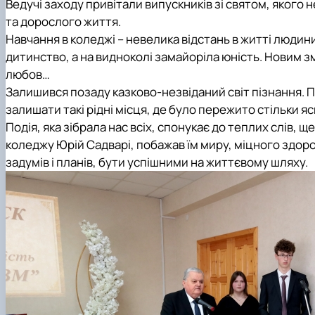
Ведучі заходу привітали випускників зі святом, якого
та дорослого життя.
Навчання в коледжі – невелика відстань в житті людин
дитинство, а на видноколі замайоріла юність. Новим зм
любов…
Залишився позаду казково-незвіданий світ пізнання. 
залишати такі рідні місця, де було пережито стільки 
Подія, яка зібрала нас всіх, спонукає до теплих слів, 
коледжу Юрій Садварі, побажав їм миру, міцного здоров’
задумів і планів, бути успішними на життєвому шляху.