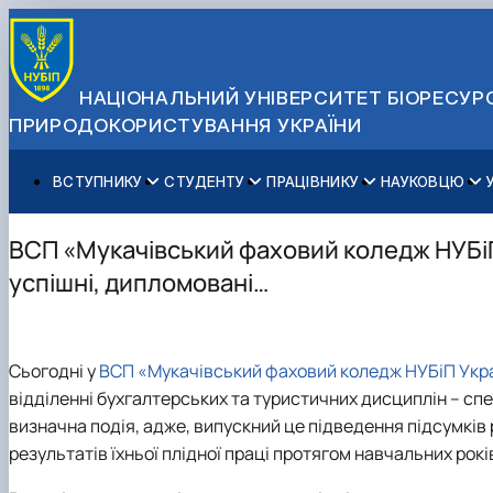
НАЦІОНАЛЬНИЙ УНІВЕРСИТЕТ БІОРЕСУРС
ПРИРОДОКОРИСТУВАННЯ УКРАЇНИ
ВСТУПНИКУ
СТУДЕНТУ
ПРАЦІВНИКУ
НАУКОВЦЮ
Вступ до НУБіП України 2026
Навчання
Освітній процес
Наукова діяльність
Управління і самоврядування
Приймальна комісія
Додаткова освіта
Міжнародна діяльність
Аспіранту / Докторанту
Загальна інформація
ВСП «Мукачівський фаховий коледж НУБіП
Правила прийому
Позанавчальна діяльність
Довідкова інформація
Захисти дисертацій
Офіційні документи
успішні, дипломовані…
Для осіб з тимчасово окупованих територій
Студентське самоврядування
Профспілкова організація
Законодавче та нормативне забезпечення
Стратегія розвитку на період 2026-2030рр. «ГОЛОСІ
Зимовий вступ
Довідкова інформація
Центр колективного користування науковим обладна
Доступ до публічної інформації
Підготовчий курс НМТ
Пільги
Біоетична комісія
Державні закупівлі
Сьогодні у
ВСП «Мукачівський фаховий коледж НУБіП Укр
Для іноземців / For foreigners
Наукові видання
Офіційна символіка
відділенні бухгалтерських та туристичних дисциплін – сп
Військова освіта
Наука для бізнесу
Антикорупційні заходи
визначна подія, адже, випускний це підведення підсумків 
Гендерна радниця
результатів їхньої плідної праці протягом навчальних рокі
Контактна інформація