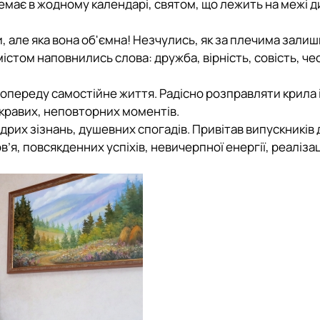
 немає в жодному календарі, святом, що лежить на межі 
и, але яка вона об'ємна! Незчулись, як за плечима зали
істом наповнились слова: дружба, вірність, совість, че
Попереду самостійне життя. Радісно розправляти крила 
яскравих, неповторних моментів.
щедрих зізнань, душевних спогадів. Привітав випускників
я, повсякденних успіхів, невичерпної енергії, реалізаці