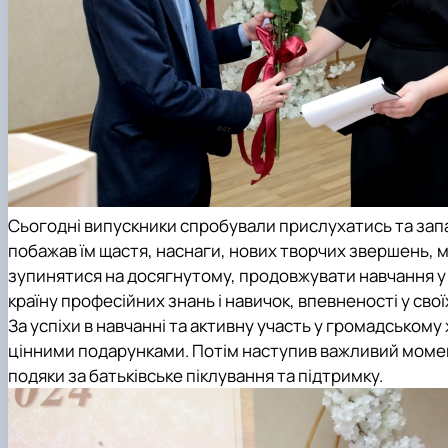
Сьогодні випускники спробували прислухатись та запа
побажав їм щастя, наснаги, нових творчих звершень, муд
зупинятися на досягнутому, продовжувати навчання у б
країну професійних знань і навичок, впевненості у свої
За успіхи в навчанні та активну участь у громадськом
цінними подарунками. Потім наступив важливий момент
подяки за батьківське піклування та підтримку.