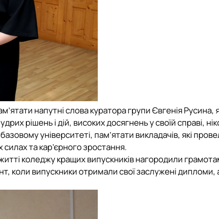
м’ятати напутні слова куратора групи Євгенія Русина, 
рих рішень і дій, високих досягнень у своїй справі, ні
азовому університеті, пам’ятати викладачів, які провел
х силах та кар’єрного зростання.
у житті коледжу кращих випускників нагородили грамота
, коли випускники отримали свої заслужені дипломи, а