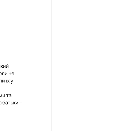
який
коли не
и їх у
ми та
 батьки –