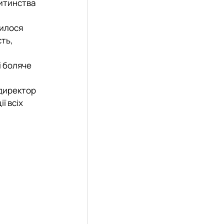
дитинства
шилося
сть,
і боляче
 директор
ї всіх