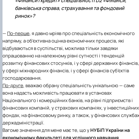
«Фінанси і кредит» спеціальності D2 «Фінанси,
банківська справа, страхування та фондовий
ринок»?
—
По-перше
, я давно мріяв про спеціальність економічного
напряму, а об’єктивна оцінка економічних процесів, які
відбуваються в суспільстві, можлива тільки завдяки
опрацюванню на належному рівні сутності і тенденцій
розвитку фінансових стосунків, і у сфері державних фінансів, 
у сфері міжнародних фінансів, і у сфері фінансів суб’єктів
господарювання.
По-друге
, вважаю обрану спеціальність унікальною — саме
вона надасть можливість працювати в установах
Національного і комерційних банків, на рівні підприємств і
фінансових компаній, у страхових компаніях, у інвестиційних
фондах, на фінансовому ринку, а також, у фінансових служба
держадміністрації.
Вагоме значення для мене має те, що у
НУБіП України
на
економічному факультеті
для успішного навчання