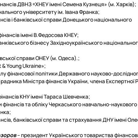
інансів ДВНЗ «ХНЕУ імені Семена Кузнеця» (м. Харків);
онального університету ім. Івана Франка;
ансів і банківської справи Донецького національного
фінансів імені В.Федосова КНЕУ;
банківського бізнесу Західноукраїнського національно
івської справи ОНЕУ (м. Одеса).;
t & Young Ukraine»;
дділу фінансової політики Державного науково-дослідно
радника Міністра фінансів України, члена Експертної 
 фінансів КНУ імені Тараса Шевченка;
ри фінансів та обліку Черкаського навчально-наукового
анка;
нансів, банківської справи та страхування ДНУ імені Ол
озоров
– президент Українського товариства фінансов