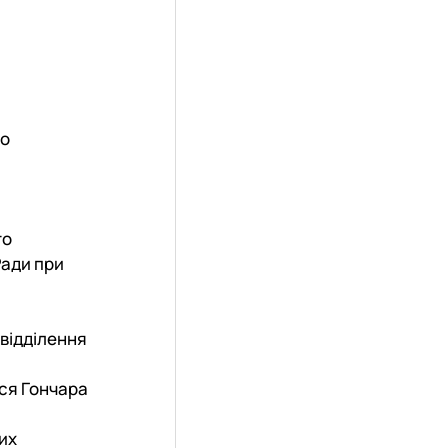
го
го
Ради при
 відділення
еся Гончара
их