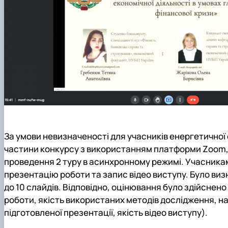
За умови невизначеності для учасників енергетичної
частини конкурсу з використанням платформи Zoom, 
проведення 2 туру в асинхронному режимі. Учасникам
презентацію роботи та запис відео виступу. Було визна
до 10 слайдів. Відповідно, оцінювання було здійснено
роботи, якість використаних методів дослідження, на
підготовленої презентації, якість відео виступу).