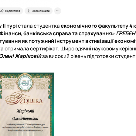
ІІ турі
стала студентка
економічного факультету 4 
Фінанси, банківська справа та страхування»
ГРЕБЕ
тування як потужний інструмент активізації економі
та отримала сертифікат. Щиро вдячні науковому керівн
Олені Жаріковій
за високий рівень підготовки студент