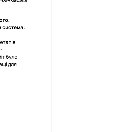
ого
,
а система:
 етапів
с-
іт було
ащі для