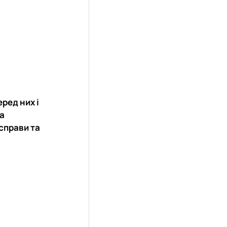
ред них і
та
 справи та