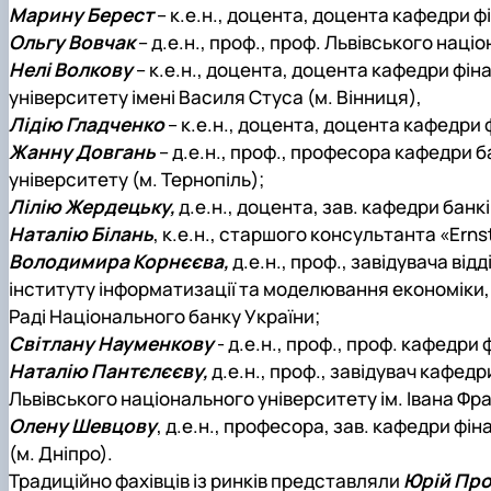
Марину Берест
– к.е.н., доцента, доцента кафедри ф
Ольгу Вовчак
– д.е.н., проф., проф. Львівського наці
Нелі Волкову
– к.е.н., доцента, доцента кафедри фін
університету імені Василя Стуса (м. Вінниця),
Лідію Гладченко
– к.е.н., доцента, доцента кафедри 
Жанну Довгань
– д.е.н., проф., професора кафедри 
університету (м. Тернопіль);
Лілію Жердецьку,
д.е.н., доцента, зав. кафедри банк
Наталію Білань
, к.е.н., старшого консультанта «Erns
Володимира Корнєєва,
д.е.н., проф., завідувача ві
інституту інформатизації та моделювання економіки, 
Раді Національного банку України;
Світлану Науменкову
- д.е.н., проф., проф. кафедри
Наталію Пантєлєєву,
д.е.н., проф., завідувач кафед
Львівського національного університету ім. Івана Фр
Олену Шевцову
, д.е.н., професора, зав. кафедри фі
(м. Дніпро).
Традиційно фахівців із ринків представляли
Юрій Пр