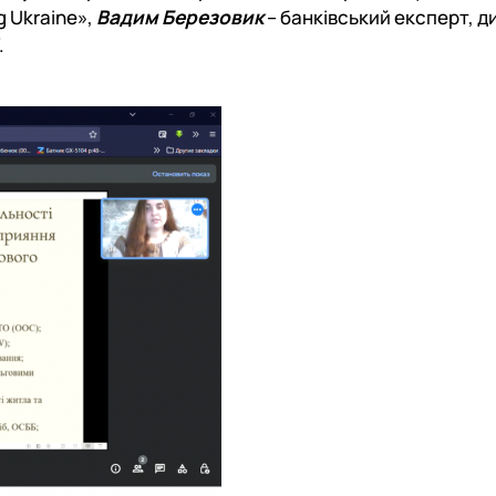
g Ukraine»,
Вадим Березовик
– банківський експерт, д
.