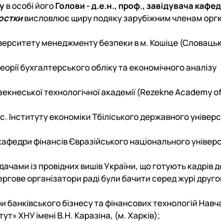
у
в особі його
Голови - д.е.н., проф., завідувача кафе
остки
висловлює щиру подяку зарубіжним членам орг
верситету менеджменту безпеки в м. Кошіце (Словаць
еорії бухгалтерського обліку та економічного аналізу
Резекнеської технологічної академії (Rezekne Academy o
.с. Інституту економіки Тбіліського державного універс
ф. кафедри фінансів Євразійського національного універс
чами із провідних вишів України, що готують кадрів д
ергове організатори раді були бачити серед журі друго
дри банківського бізнесу та фінансових технологій Нав
т» ХНУ імені В.Н. Каразіна, (м. Харків);