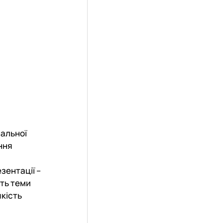
нальної
ння
зентації –
сть теми
якість