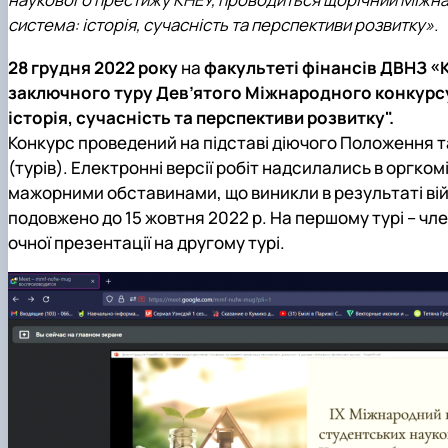
система: історія, сучасність та перспективи розвитку».
28 грудня 2022 року
на
факультеті фінансів ДВНЗ «
заключного
туру Дев’ятого Міжнародного конкурсу
історія, сучасність та перспективи розвитку".
Конкурс проведений на підставі діючого Положення та 
(турів). Електронні версії робіт надсилались в оргко
мажорними обставинами, що виникли в результаті війс
подовжено до 15 жовтня 2022 р. На першому турі – чл
очної презентації на другому турі.