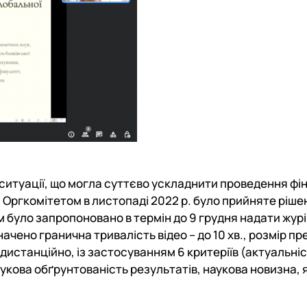
 ситуації, що могла суттєво ускладнити проведення фі
Оргкомітетом в листопаді 2022 р. було прийняте ріше
 було запропоновано в термін до 9 грудня надати журі
чено гранична тривалість відео – до 10 хв., розмір пре
 дистанційно, із застосуванням 6 критеріїв (актуальні
укова обґрунтованість результатів, наукова новизна, 