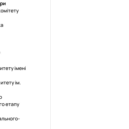
дри
комітету
ка
f
итету імені
итету ім.
о
го етапу
чального-