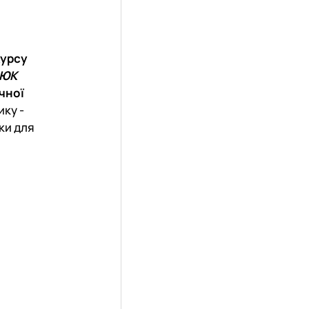
курсу
НЮК
чної
ику -
ки для