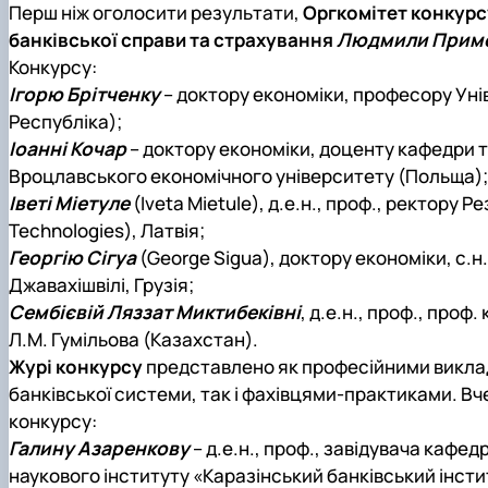
Перш ніж оголосити результати,
Оргкомітет конкурс
банківської справи та страхування
Людмили Прим
Конкурсу:
Ігорю Брітченку
– доктору економіки, професору Уні
Республіка);
Іоанні Кочар
– доктору економіки, доценту кафедри т
Вроцлавського економічного університету (Польща);
Іветі Міетуле
(Iveta Mietule), д.е.н., проф., ректору 
Technologies), Латвія;
Георгію Сігуа
(George Sigua), доктору економіки, с.н
Джавахішвілі, Грузія;
Сембієвій Ляззат Миктибеківні
, д.е.н., проф., про
Л.М. Гумільова (Казахстан).
Журі конкурсу
представлено як професійними виклада
банківської системи, так і фахівцями-практиками. Вч
конкурсу:
Галину Азаренкову
– д.е.н., проф., завідувача кафе
наукового інституту «Каразінський банківський інститу