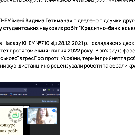
КНЕУ імені Вадима Гетьмана»
підведено підсумки
друг
 студентських наукових робіт "Кредитно-банківськ
Наказу КНЕУ №710 від 28.12.2021 р. і складався з двох
мітет протягом
січня-квітня 2022 року
. В зв’язку із фор
ькової агресії рф проти України, термін прийняття роб
ени журі дистанційно рецензували роботи та обрали кр