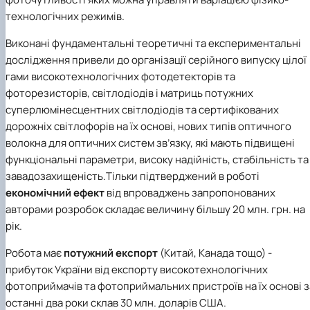
технологічних режимів.
Виконані фундаментальні теоретичні та експериментальні
дослідження привели до організації серійного випуску цілої
гами високотехнологічних фотодетекторів та
фоторезисторів, світлодіодів і матриць потужних
суперлюмінесцентних світлодіодів та сертифікованих
дорожніх світлофорів на їх основі, нових типів оптичного
волокна для оптичних систем зв’язку, які мають підвищені
функціональні параметри, високу надійність, стабільність та
завадозахищеність.Тільки підтверджений в роботі
економічний ефект
від впроваджень запропонованих
авторами розробок складає величину більшу 20 млн. грн. на
рік.
Робота має
потужний експорт
(Китай, Канада тощо) -
прибуток України від експорту високотехнологічних
фотоприймачів та фотоприймальних пристроїв на їх основі з
останні два роки склав 30 млн. доларів США.