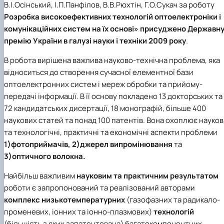
В.І.Осінський, І.П.Панфілов, В.В.Рюхтін, Г.О.Сукач за роботу
Іноземні мови
Їдальні та буфети
Центр вивчення мов
Психологічна підтримка
Біоетична комісія
Рада молодих вчених
Методичні рекомендації, пам'ятки
ЦКНО «Агропромисловий комплекс, лісове і
Доступ до публічної інформації
Наглядова рада
Історія університету
Розробка високоефективних технологій оптоелектроніки і
Працевлаштування
Студентські квитки
Інклюзивне середовище
Наукові видання
садово-паркове господарство, ветеринарна
Наукові школи
Форми документів
Державні закупівлі
Рада роботодавців
Видатні випускники та працівники
Наука для бізнесу
медицина»
Стартап школа НУБіП України
Патентно-ліцензійна діяльність
Досліднику та автору
комунікаційних систем
на їх основі»
присуджено Держ
авн
Офіційна символіка
Благодійний фонд «Голосіївська ініціатива
Звіт ректора
Обладнання НУБіП України
Звіт про проведення НТЗ
Каталог наукових послуг
Антикорупційні заходи
2020»
Пам'яті захисників України
премі
ю
України в галузі науки і техніки 2009 року
.
Наукові журнали НУБіП України
«SEB-2024»
Гендерна радниця
Почесні доктори і професори НУБіП України
Уповноважена особа з питань запобігання 
Наукові журнали НУБіП України (English)
«SEB-2025»
В робота вирішена важлива науково-технічна проблема, яка
Контактна інформація
виявлення корупції
Пресслужба
Пам'ятка про проведення науково-технічни
Університетський кур'єр
Положення про антикорупційного
відноситься до створення сучасної елементної бази
заходів
уповноваженого НУБіП України
Вибори ректора
оптоелектронних систем і мереж обробки та прийому-
Порядок планування та організації
Програма розвитку університету «Голосіївсь
Національні нормативно-правові акти
передачі інформації. В її основу покладено 13 докторських та
проведення НТЗ
ініціатива – 2025»
Нормативно-правові акти НУБіП України
72 кандидатських дисертації, 18 монографій, більше 400
Результати науково-технічних заходів
Інформаційні ресурси НАЗК
наукових статей та понад 100 патентів. Вона охоплює науков
Монографії
Методичні роз’яснення НАЗК
та технологічні, практичні та економічні аспекти проблеми
Антикорупційні заходи
1)фотоприймачів, 2)джерел випромінювання
та
3)оптичного волокна.
Найбільш важливим
науковим та практичним результатом
роботи є запропонований та реалізований авторами
комплекс низькотемпературних
(газофазних та радикало-
променевих, іонних та іонно-плазмових)
технологій
(більшість з яких запатентована) багатокомпонентних