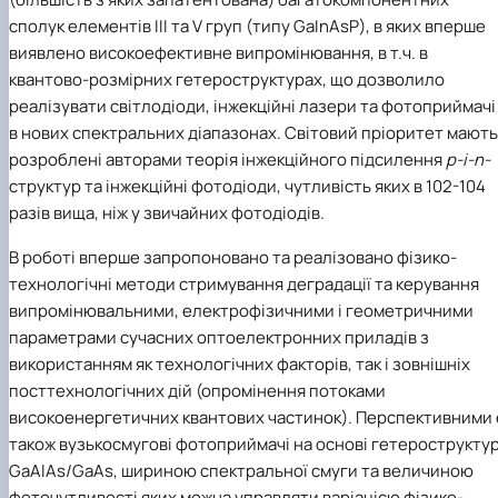
сполук елементів III та V груп (типу GaInAsP), в яких вперше
виявлено високоефективне випромінювання, в т.ч. в
квантово-розмірних гетероструктурах, що дозволило
реалізувати світлодіоди, інжекційні лазери та фотоприймачі
в нових спектральних діапазонах. Світовий пріоритет мають
розроблені авторами теорія інжекційного підсилення
p
-
i
-
n
-
структур та інжекційні фотодіоди, чутливість яких в 102-104
разів вища, ніж у звичайних фотодіодів.
В роботі вперше запропоновано та реалізовано фізико-
технологічні методи стримування деградації та керування
випромінювальними, електрофізичними і геометричними
параметрами сучасних оптоелектронних приладів з
використанням як технологічних факторів, так і зовнішніх
посттехнологічних дій (опромінення потоками
високоенергетичних квантових частинок). Перспективними 
також вузькосмугові фотоприймачі на основі гетерострукту
GaAlAs/GaAs, шириною спектральної смуги та величиною
фоточутливості яких можна управляти варіацією фізико-