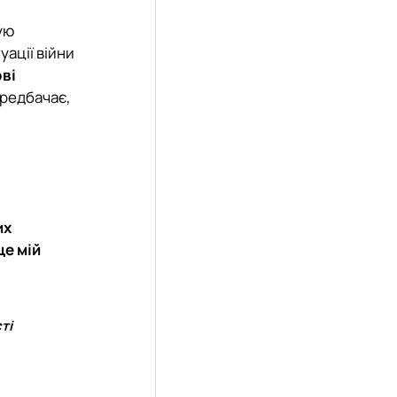
ую
уації війни
ві
ередбачає,
их
це мій
ті