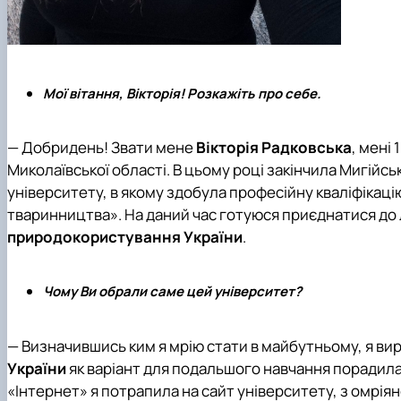
Мої вітання, Вікторія! Розкажіть про себе.
— Добридень! Звати мене
Вікторія Радковська
, мені
Миколаївської області. В цьому році закінчила
Мигійсь
університету
, в якому здобула професійну кваліфікац
тваринництва». На даний час готуюся приєднатися до 
природокористування України
.
Чому Ви обрали саме цей університет?
— Визначившись ким я мрію стати в майбутньому, я ви
України
як варіант для подальшого навчання порадила 
«Інтернет» я потрапила на сайт університету, з омрія