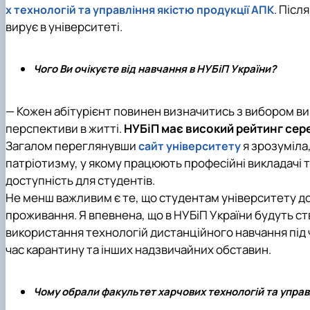
. Післ
х технологій та управління якістю продукції АПК
вирує в університеті.
Чого Ви очікуєте від навчання в НУБіП України?
— Кожен абітурієнт повинен визначитись з вибором ви
перспективи в житті.
НУБіП має високий рейтинг сере
Загалом переглянувши
я зрозуміла
сайт університету
патріотизму, у якому працюють професійні викладачі т
доступність для студентів.
Не менш важливим є те, що студентам університету до
проживання. Я впевнена, що в НУБіП України будуть ств
використання технологій дистанційного навчання під ч
час карантину та інших надзвичайних обставин.
Чому обрали факультет харчових технологій та управ