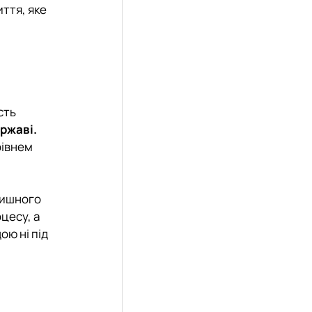
иття, яке
сть
ержаві.
рівнем
тишного
цесу, а
ою ні під