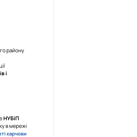
ого району
ії
в і
ме
НУБіП
ку в мережі
ті харчови