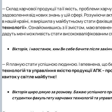
— Склад харчової продукції та її якість, проблеми харч
задоволення від нових знань у цій сфері. Розуміючи акт
в нашій країні, я вирішила у майбутньому стати фахівц
технології»
. Ознайомившись з її змістом, маю впевнен
дадуть мені можливість стати висококваліфікованим сп
Вікторія, і наостанок, ким Ви себе бачите після закі
— Я планую стати успішною людиною. І впевнена, що 
технологій та управління якістю продукції АПК – про
квиток у світле майбутнє!
Вікторія щиро дякую за розмову. Бажаю успішного про
студентки факультету харчових технологій та управл