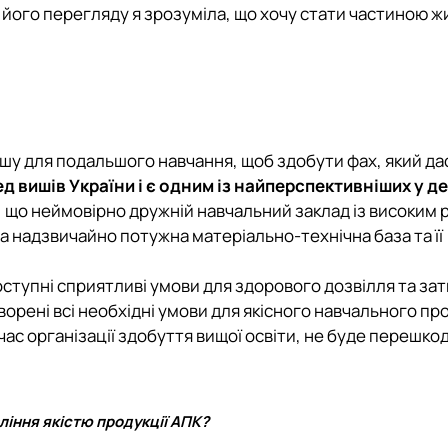
я його перегляду я зрозуміла, що хочу стати частиною ж
шу для подальшого навчання, щоб здобути фах, який да
д вишів України і є одним із найперспективніших у д
, що неймовірно дружній навчальний заклад із високим 
а надзвичайно потужна матеріально-технічна база та її
ступні сприятливі умови для здорового дозвілля та за
орені всі необхідні умови для якісного навчального про
ас організації здобуття вищої освіти, не буде перешкод
ління якістю продукції АПК?