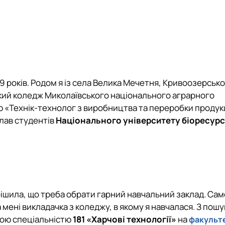
 19 років. Родом я із села Велика Мечетня, Кривоозерськ
кий коледж Миколаївського національного аграрного
ію «Технік-технолог з виробництва та переробки продукц
лав студентів
Національного університету біоресурсі
рішила, що треба обрати гарний навчальний заклад. Са
мені викладачка з коледжу, в якому я навчалася. З пошу
ною
спеціальністю
181 «Харчові технології»
на
факульте