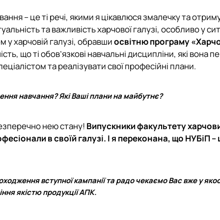
ування – це ті речі, якими я цікавлюся змалечку та отрим
уальність та важливість харчової галузі, особливо у сит
ем у харчовій галузі, обравши
освітню програму «Харчо
ість, що ті обов’язкові навчальні дисципліни, які вона п
еціалістом та реалізувати свої професійні плани.
нчення навчання? Які Ваші плани на майбутнє?
безперечно нею стану!
Випускники факультету харчов
фесіонали в своїй галузі. І я переконана, що НУБіП – 
ходження вступної кампанії та радо чекаємо Вас вже у якос
іння якістю продукції АПК.