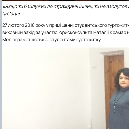
«Якщо ти байдужий до страждань інших, ти не заслуго
© Сааді
27 лютого 2018 року у приміщенні студентського гуртожит
виховний захід за участю юрисконсульта Наталії Крамар на
Медіаграмотність» зі студентами гуртожитку.