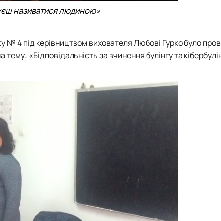
вуєш називатися людиною»
ку № 4 під керівництвом вихователя Любові Гурко було про
 тему: «Відповідальність за вчинення булінгу та кібербулін