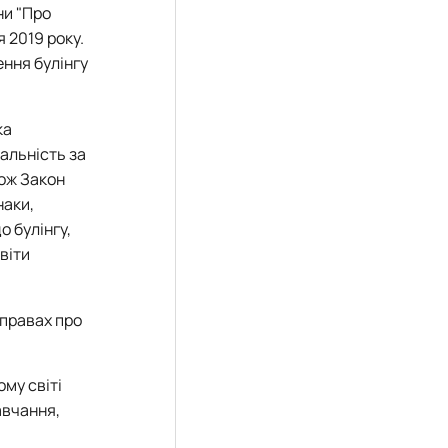
ни "Про
 2019 року.
ення булінгу
ка
альність за
кож Закон
наки,
 булінгу,
віти
справах про
му світі
авчання,