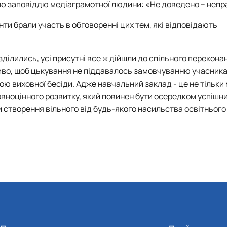
ю заповіддю медіаграмотної людини: «Не доведено – непр
денти брали участь в обговоренні цих тем, які відповідають
озділились, усі присутні все ж дійшли до спільного переконан
жливо, щоб цькування не піддавалось замовчуванню учасник
ю виховної бесіди. Адже навчальний заклад - це не тільки 
овноцінного розвитку, який повинен бути осередком успішни
 створення вільного від будь-якого насильства освітнього