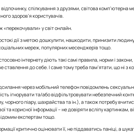
я, відпочинку, спілкування з друзями, світова комп’ютерна 
чного здоров’я користувачів.
ож «перекочували» у світ онлайн.
рстокі дії з метою дошкулити, нашкодити, принизити людину
соціальних мереж, популярних месенджерів тощо.
совно інтернету діють такі самі правила, норми і закони, я
 ставлення до себе. І саме тому треба пам’ятати, що ні з к
силання через мобільний телефон повідомлень сексуальн
ність ігнорувати та/або відфільтровувати небезпечний конт
, чорного піару, шахрайства та ін.), а також потребу вчитис
вої та корисної інформації – не довіряти всліпу картинкам, в
відомим експертам тощо.
ації критично оцінювати її, не піддаватись паніці, а шука