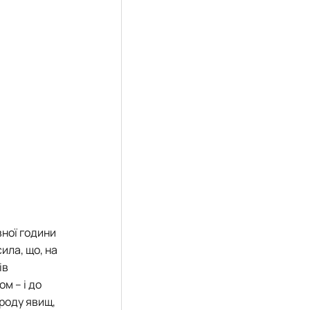
вної години
ила, що, на
ів
м – і до
роду явищ,