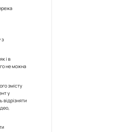
мережа
 з
к і в
ого не можна
ого змісту
ент у
ь відрізняти
ідео,
ти