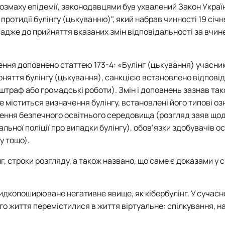
розмаху епідемії, законодавцями був ухвалений Закон Украї
ротидії булінгу (цькуванню)", який набрав чинності 19 січня
 адже до прийняття вказаних змін відповідальності за вчин
ення доповнено статтею 173-4: «Булінг (цькування) учасни
оняття булінгу (цькування), санкцією встановлено відповід
траф або громадські роботи). Змін і доповнень зазнав та
е міститься визначення булінгу, встановлені його типові оз
ення безпечного освітнього середовища (розгляд заяв щодо
ної поліції про випадки булінгу), обов’язки здобувачів ос
у тощо).
, строки розгляду, а також названо, що саме є доказами у 
дкопоширюване негативне явище, як кібербулінг. У сучасно
го життя перемістилися в життя віртуальне: спілкування, н