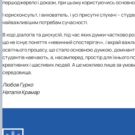
першоджерело і докази, при цьому користуючись основно
І юрисконсульт, і вихователь, і усі присутні слухачі – сту
найважливішим потребам сучасності.
В ході діалогів та дискусій, під час яких думки частково р
що не існує поняття «невинний спостерігач», і вкрай ва
освітнього процесу, що стало основною думкою, домінанто
студентів навчають, а, насамперед, простір для їхнього п
креативних і щасливих людей. А це можливо лише за умови
середовища.
Любов Гурко
Наталія Крамар