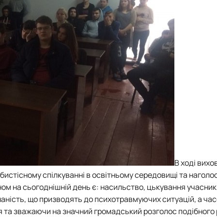
В ході вихо
истісному спілкуванні в освітньому середовищі та наголос
м на сьогоднішній день є: насильство, цькування учасник
аність, що призводять до психотравмуючих ситуацій, а часо
я та зважаючи на значний громадський розголос подібного 