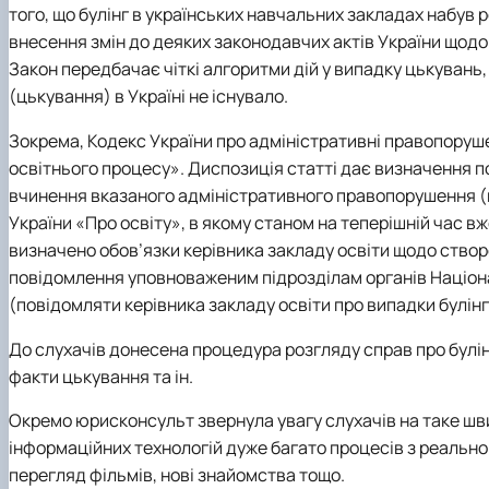
того, що булінг в українських навчальних закладах набув 
внесення змін до деяких законодавчих актів України щодо п
Закон передбачає чіткі алгоритми дій у випадку цькувань,
(цькування) в Україні не існувало.
Зокрема, Кодекс України про адміністративні правопоруш
освітнього процесу». Диспозиція статті дає визначення п
вчинення вказаного адміністративного правопорушення (ш
України «Про освіту», в якому станом на теперішній час вж
визначено обов’язки керівника закладу освіти щодо створ
повідомлення уповноваженим підрозділам органів Національ
(повідомляти керівника закладу освіти про випадки булінг
До слухачів донесена процедура розгляду справ про булінг
факти цькування та ін.
Окремо юрисконсульт звернула увагу слухачів на таке шви
інформаційних технологій дуже багато процесів з реально
перегляд фільмів, нові знайомства тощо.