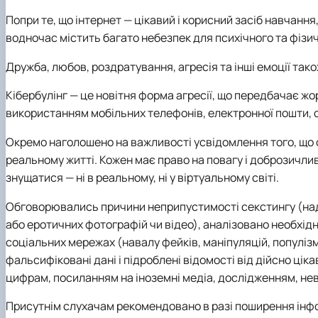
Попри те, що інтернет — цікавий і корисний засіб навчанн
водночас містить багато небезпек для психічного та фізи
Дружба, любов, роздратування, агресія та інші емоції так
Кібербулінг — це новітня форма агресії, що передбачає жо
використанням мобільних телефонів, електронної пошти, 
Окремо наголошено на важливості усвідомлення того, що сто
реальному житті. Кожен має право на повагу і доброзичливе
знущатися — ні в реальному, ні у віртуальному світі.
Обговорювались причини неприпустимості секстингу (над
або еротичних фотографій чи відео), аналізовано необхід
соціальних мережах (навалу фейків, маніпуляцій, популізму
фальсифіковані дані і підроблені відомості від дійсно ціка
цифрам, посиланням на іноземні медіа, дослідженням, не
Присутнім слухачам рекомендовано в разі поширення інформ