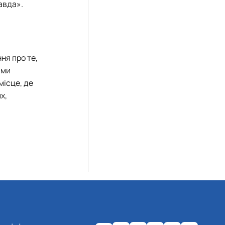
авда».
ня про те,
ами
місце, де
х,