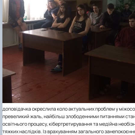
доповідачка окреслила коло актуальних проблем у міжособ
превеликий жаль, найбільш злободенними питаннями стано
освітнього процесу, кібертретирування та медійна необізн
тяжких наслідків. Із врахуванням загального занепокоєнн