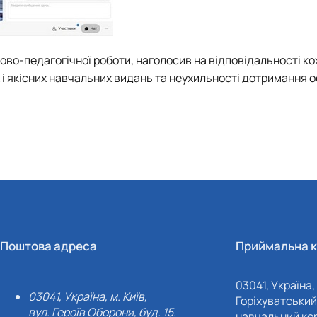
ково-педагогічної роботи, наголосив на відповідальності к
 і якісних навчальних видань та неухильності дотримання 
Поштова адреса
Приймальна к
03041, Україна, 
03041, Україна, м. Київ,
Горіхуватський 
вул. Героїв Оборони, буд. 15.
навчальний кор