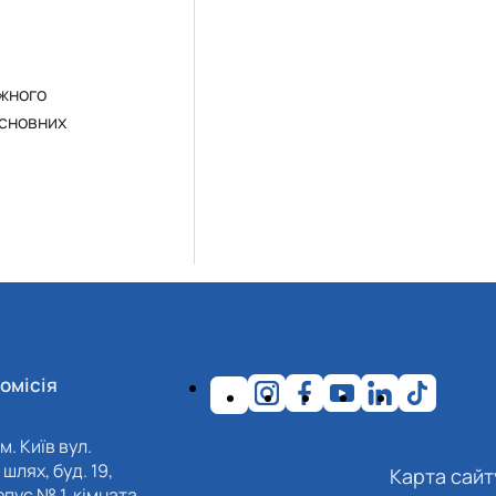
ожного
основних
омісія
м. Київ вул.
шлях, буд. 19,
Карта сайт
пус № 1, кімната