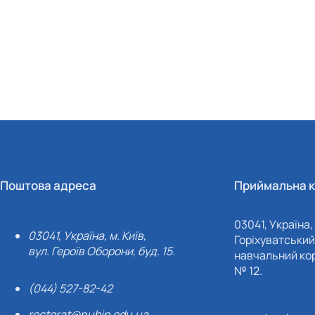
Поштова адреса
Приймальна к
03041, Україна, 
03041, Україна, м. Київ,
Горіхуватський 
вул. Героїв Оборони, буд. 15.
навчальний кор
№ 12.
(044) 527-82-42
rectorat@nubip.edu.ua