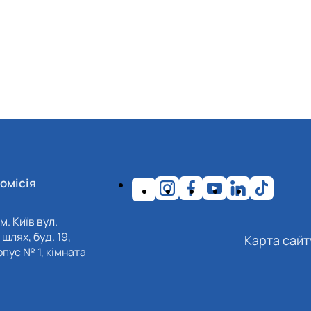
омісія
м. Київ вул.
шлях, буд. 19,
Карта сайт
пус № 1, кімната