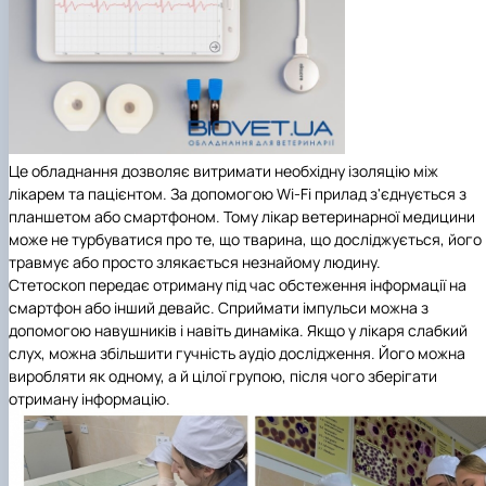
Це обладнання дозволяє витримати необхідну ізоляцію між
лікарем та пацієнтом. За допомогою Wi-Fi прилад з'єднується з
планшетом або смартфоном. Тому лікар ветеринарної медицини
може не турбуватися про те, що тварина, що досліджується, його
травмує або просто злякається незнайому людину.
Стетоскоп передає отриману під час обстеження інформації на
смартфон або інший девайс. Сприймати імпульси можна з
допомогою навушників і навіть динаміка. Якщо у лікаря слабкий
слух, можна збільшити гучність аудіо дослідження. Його можна
виробляти як одному, а й цілої групою, після чого зберігати
отриману інформацію.