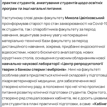
практик студентів, анкетування студентів щодо освітніх
Іноземні мови
Їдальні та буфети
Центр вивчення мов
Психологічна підтримка
Біоетична комісія
Рада молодих вчених
Методичні рекомендації, пам'ятки
ЦКНО «Агропромисловий комплекс, лісове і
Доступ до публічної інформації
Наглядова рада
Історія університету
Працевлаштування
Студентські квитки
Інклюзивне середовище
програм та інші нагальні питання.
Наукові видання
садово-паркове господарство, ветеринарна
Наукові школи
Форми документів
Державні закупівлі
Рада роботодавців
Видатні випускники та працівники
Наука для бізнесу
медицина»
Стартап школа НУБіП України
Патентно-ліцензійна діяльність
Досліднику та автору
Офіційна символіка
Благодійний фонд «Голосіївська ініціатива
Звіт ректора
У вступному слові декан факультету
Микола Цвіліховський
Обладнання НУБіП України
Звіт про проведення НТЗ
Каталог наукових послуг
Антикорупційні заходи
2020»
Пам'яті захисників України
проінформував старост про стан захворюваності на Covid-1
Наукові журнали НУБіП України
«SEB-2024»
Гендерна радниця
Почесні доктори і професори НУБіП України
Уповноважена особа з питань запобігання 
Наукові журнали НУБіП України (English)
«SEB-2025»
Контактна інформація
виявлення корупції
Пресслужба
як студентів, так і співробітників факультету за період
Пам'ятка про проведення науково-технічни
Університетський кур'єр
Положення про антикорупційного
навчання, акцентував значну увагу на покращенні
заходів
уповноваженого НУБіП України
Вибори ректора
матеріально-технічної бази факультету за період
Порядок планування та організації
Програма розвитку університету «Голосіївсь
Національні нормативно-правові акти
дистанційного навчання, зокрема, придбанні ендоскопічної
проведення НТЗ
ініціатива – 2025»
Нормативно-правові акти НУБіП України
відеосистеми, нового біохімічого аналізатора, нових
Результати науково-технічних заходів
Інформаційні ресурси НАЗК
хірургічних столів, оснащення сучасним обладнанням нової
Монографії
Методичні роз’яснення НАЗК
навчально-наукової лабораторії «Центр репродуктології
Антикорупційні заходи
тварин з банком сперми і ембріонів»
. Нині на факультеті
особлива увага приділяється клінічній складовій у підготовц
лікаря ветеринарної медицини, для забезпечення якої
створено клінічну раду, в положенні про неї чітко прописані
питання розвитку клінічної підготовки студентів. Окрім того,
створено ряд спеціалізованих кабінетів, які є досить цікавим
для студентів в плані практичної підготовки, а саме:
«Кабіне