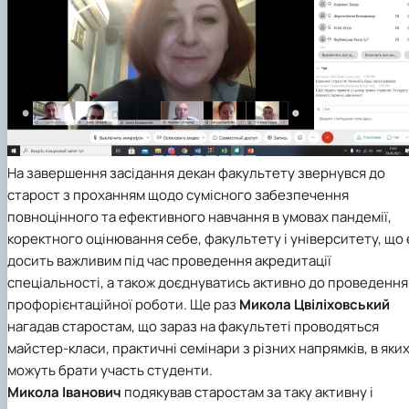
На завершення засідання декан факультету звернувся до
старост з проханням щодо сумісного забезпечення
повноцінного та ефективного навчання в умовах пандемії,
коректного оцінювання себе, факультету і університету, що 
досить важливим під час проведення акредитації
спеціальності, а також доєднуватись активно до проведення
профорієнтаційної роботи. Ще раз
Микола Цвіліховський
нагадав старостам, що зараз на факультеті проводяться
майстер-класи, практичні семінари з різних напрямків, в яки
можуть брати участь студенти.
Микола Іванович
подякував старостам за таку активну і