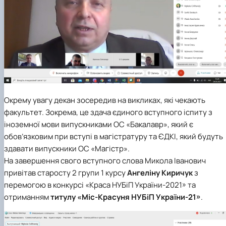
Окрему увагу декан зосередив на викликах, які чекають
факультет. Зокрема, це здача єдиного вступного іспиту з
іноземної мови випускниками ОС «Бакалавр», який є
обов’язковим при вступі в магістратуру та ЄДКІ, який будуть
здавати випускники ОС «Магістр».
На завершення свого вступного слова Микола Іванович
привітав старосту 2 групи 1 курсу
Ангеліну Киричук
з
перемогою в конкурсі «Краса НУБіП України-2021» та
отриманням
титулу «Міс-Красуня НУБіП України-21»
.