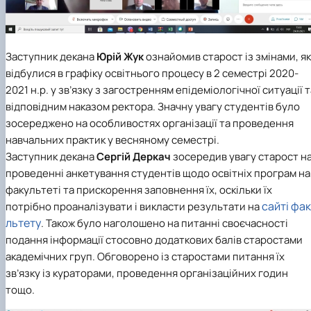
Заступник декана
Юрій Жук
ознайомив старост із змінами, як
відбулися в графіку освітнього процесу в 2 семестрі 2020-
2021 н.р. у зв’язку з загостренням епідеміологічної ситуації т
відповідним наказом ректора. Значну увагу студентів було
зосереджено на особливостях організації та проведення
навчальних практик у весняному семестрі.
Заступник декана
Сергій Деркач
зосередив увагу старост н
проведенні анкетування студентів щодо освітніх програм на
факультеті та прискорення заповнення їх, оскільки їх
сайті фа
потрібно проаналізувати і викласти результати на
льтету
. Також було наголошено на питанні своєчасності
подання інформації стосовно додаткових балів старостами
академічних груп. Обговорено із старостами питання їх
зв’язку із кураторами, проведення організаційних годин
тощо.