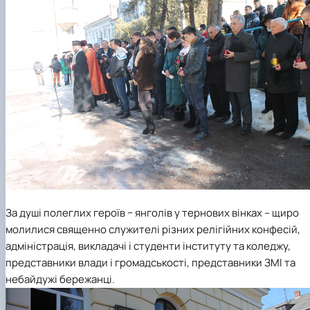
За душі полеглих героїв − янголів у тернових вінках – щиро
молилися священно служителі різних релігійних конфесій,
адміністрація, викладачі і студенти інституту та коледжу,
представники влади і громадськості, представники ЗМІ та
небайдужі бережанці.