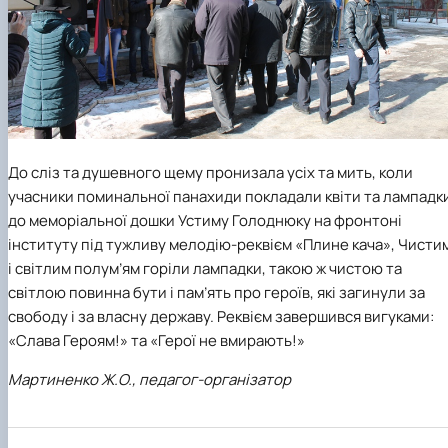
До сліз та душевного щему пронизала усіх та мить, коли
учасники поминальної панахиди покладали квіти та лампадк
до меморіальної дошки Устиму Голоднюку на фронтоні
інституту під тужливу мелодію-реквієм «Плине кача», Чисти
і світлим полум’ям горіли лампадки, такою ж чистою та
світлою повинна бути і пам’ять про героїв, які загинули за
свободу і за власну державу. Реквієм завершився вигуками:
«Слава Героям!» та «Герої не вмирають!»
Мартиненко Ж.О., педагог-організатор