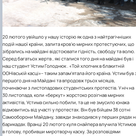
20 лютого увійшло у нашу історію як одна з найтрагічніших
подій нашої країни, залита кров’ю мирних протестуючих, що
зібрались на майдані відстоювати гідність, свободу та волю.
Серед багатьох жертв , які сталися того дня на майдані був і
наш студент Устим Голоднюк . «Той хлопчик в блакитній
ООНівській касці»– таким запам’ятала його країна. Устим був 
першого дня на Майдані та впродовж трьох місяців,
починаючи з листопадових студентських протестів. У ніч на
30 листопада, коли «беркут» жорстоко розігнав мирних
активістів, Устима сильно побили, та це не змусило юнака
відмовитись від участі у протестах. Він був бійцем 38 сотні
Самооборони Майдану, завжди знаходився у перших рядах н
барикадах. Вранці 20 лютого куля снайпера влучила Устимов
в голову, пробивши миротворчу каску. За розповідями