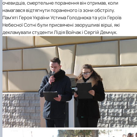
очевидців, смертельне поранення він отримав, коли
намагався відтягнути пораненого із зони обстрілу.
Пам’яті Героя України Устима Голоднюка та усіх Героїв
Небесної Сотні були присвячені зворушливі вірші, які
декламували студенти Лідія Войчак і Сергій Демчук.