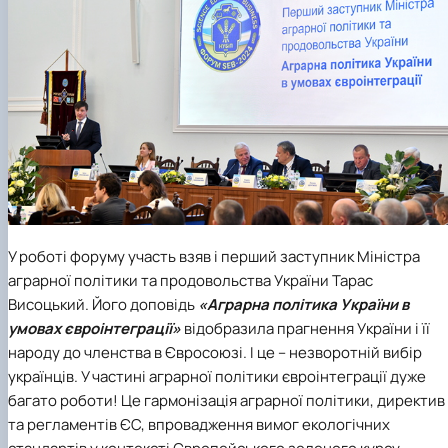
У роботі форуму участь взяв і
перший заступник
Міністра
аграрної політики та продовольства України
Тарас
Висоцький. Його доповідь
«Аграрна політика України в
умовах євроінтеграції»
відобразила прагнення України і її
народу до членства в Євросоюзі. І це – незворотній вибір
українців. У частині аграрної політики євроінтеграції дуже
багато роботи! Це гармонізація аграрної політики, директив
та регламентів ЄС, впровадження вимог екологічних