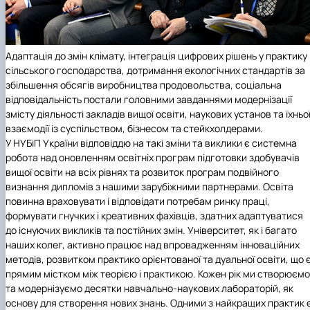
Адаптація до змін клімату, інтеграція цифрових рішень у практику
сільського господарства, дотримання екологічних стандартів за
збільшення обсягів виробництва продовольства, соціальна
відповідальність постали головними завданнями модернізації
змісту діяльності закладів вищої освіти, наукових установ та їхньо
взаємодії із суспільством, бізнесом та стейкхолдерами.
У
НУБіП України
відповіддю на такі зміни та виклики є системна
робота над оновленням освітніх програм підготовки здобувачів
вищої освіти на всіх рівнях та розвиток програм подвійного
визнання дипломів з нашими зарубіжними партнерами. Освіта
повинна враховувати і відповідати потребам ринку праці,
формувати гнучких і креативних фахівців, здатних адаптуватися
до існуючих викликів та постійних змін. Університет, як і багато
наших колег, активно працює над впровадженням інноваційних
методів, розвитком практико орієнтованої та дуальної освіти, що 
прямим містком між теорією і практикою. Кожен рік ми створюємо
та модернізуємо десятки навчально-наукових лабораторій, як
основу для створення нових знань. Одними з найкращих практик 