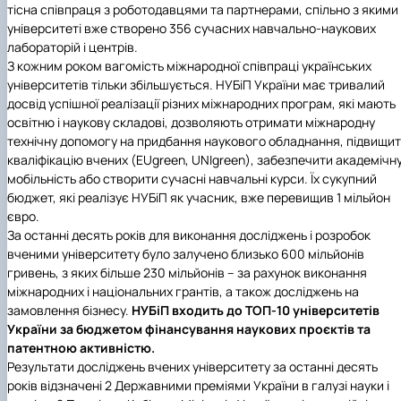
тісна співпраця з роботодавцями та партнерами, спільно з якими
університеті вже створено 356 сучасних навчально-наукових
лабораторій і центрів.
З кожним роком вагомість міжнародної співпраці українських
університетів тільки збільшується.
НУБіП України
має тривалий
досвід успішної реалізації різних міжнародних програм, які мають
освітню і наукову складові, дозволяють отримати міжнародну
технічну допомогу на придбання наукового обладнання, підвищи
кваліфікацію вчених (EUgreen, UNIgreen), забезпечити академічн
мобільність або створити сучасні навчальні курси. Їх сукупний
бюджет, які реалізує НУБіП як учасник, вже перевищив 1 мільйон
євро.
За останні десять років для виконання досліджень і розробок
вченими університету було залучено близько 600 мільйонів
гривень, з яких більше 230 мільйонів – за рахунок виконання
міжнародних і національних грантів, а також досліджень на
замовлення бізнесу.
НУБіП
входить до ТОП-10 університетів
України за бюджетом фінансування наукових проєктів та
патентною активністю.
Результати досліджень вчених університету за останні десять
років відзначені 2 Державними преміями України в галузі науки і