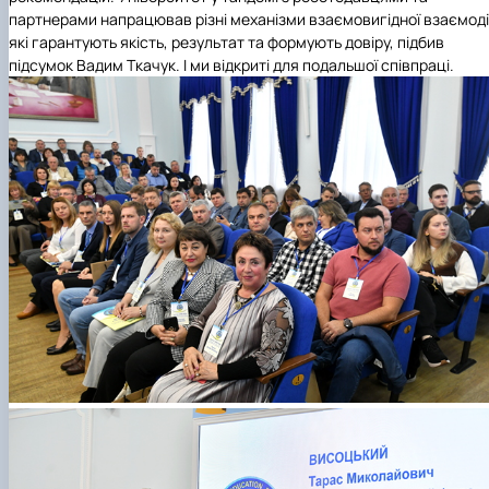
партнерами напрацював різні механізми взаємовигідної взаємодії
які гарантують якість, результат та формують довіру, підбив
підсумок Вадим Ткачук. І ми відкриті для подальшої співпраці.