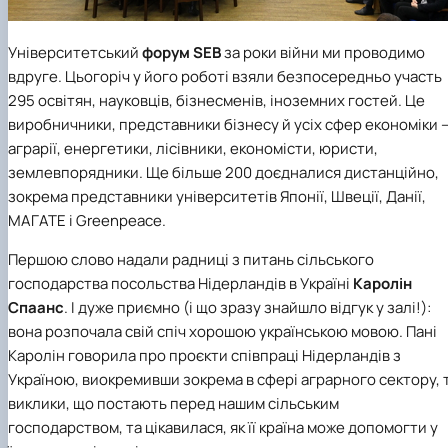
Університетський
форум SEB
за роки війни ми проводимо
вдруге. Цьогоріч у його роботі взяли безпосередньо участь
295 освітян, науковців, бізнесменів, іноземних гостей. Це
виробничники, представники бізнесу й усіх сфер економіки 
аграрії, енергетики, лісівники, економісти, юристи,
землевпорядники. Ще більше 200 доєдналися дистанційно,
зокрема представники університетів Японії, Швеції, Данії,
МАГАТЕ і Greenpeace.
Першою слово надали радниці з питань сільського
господарства посольства Нідерландів в Україні
Каролін
Спаанс
. І дуже приємно (і що зразу знайшло відгук у залі!):
вона розпочала свій спіч хорошою українською мовою. Пані
Каролін говорила про проєкти співпраці Нідерландів з
Україною, виокремивши зокрема в сфері аграрного сектору, т
виклики, що постають перед нашим сільським
господарством, та цікавилася, як її країна може допомогти у