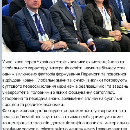
У час, коли перед Україною стоять виклики екзистенційного та
глобального характеру, інтеграція освіти, науки та бізнесу стає
одним з ключових факторів формування Перемоги та повоєнної
відбудови країни. Глобальні зміни та існуючі виклики потребують
суттєвого переосмислення механізмів реалізації місії та завдань
університетів, головними з яких є формування світогляду,
створення та передача знань, збільшення впливу на суспільні
процеси та розвиток економіки.
Фактори міжнародної конкурентоспроможності університетів та
реалізації їх місії пов’язуються з трьома необхідними умовами:
концентрацією талантів, достатністю фінансових та матеріально
технічних ресурсів, ефективністю менеджменту і законодавства.