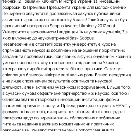
техніки, 2 Преміями Кабінету Міністрів України за інноваційні
розробки, 12 Преміями Президента України для молодих вчених.
Поширення результатів досліджень за рахунок публікаційної
активності зросло за останні роки у 5 разів! Такий результат був
відзначений нагородою Scopus Awards Ukraine у 2017 році.
Університет є засновником і видавцем 14 наукових журналів, 3 з
яких включено до наукометричної бази Scopus.
Незаперечним в стратегії розвитку університету є курс на
спрямованість наукових досягнень на вирішення пріоритетних
завдань та проблематики, пов’язаних із функціонуванням країни в
умовах воєнного стану та повоєнного відновлення України,
інтеграцію у виробничі процеси та бізнес-практики. Саме тут
співпраця з бізнесом відіграє вирішальну роль. Бізнес-середови
є не лише споживачем результатів освітньої та наукової
діяльності, але й активним учасником їх формування. Більше того,
в сучасних умовах ефективне партнерство між наукою, освітою і
бізнесом здатне створювати інноваційні інституційні форми
взаємодії, продукти і послуги. Прикладами цього є участь
НУБіП
у
формуванні кластерів, використання різноманітних площадок і
платформ щодо поширення знань, обговорення проблемних
питань та надання важливих нормативних чи практичних
рекомендацій. Університет у тандемі з роботодавцями та