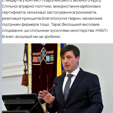
стандартів у контексті Європейського зеленого курсу,
Спільної аграрної політики, використання карбонових
сертифікатів, мінімізації застосування агрохімікатів,
реалізація принципів благополуччя тварин, механізмів
підтримки фермерів тощо. Тарас Висоцький висловив
сподівання, що спільними зусиллями міністерства, НУБіП і
бізнес-асоціацій ми це зробимо.