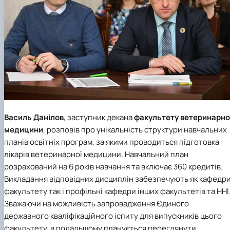
Василь Данілов
, заступник декана
факультету ветеринарно
медицини
, розповів про унікальність структури навчальних
планів освітніх програм, за якими проводиться підготовка
лікарів ветеринарної медицини. Навчальний план
розрахований на 6 років навчання та включає 360 кредитів.
Викладання відповідних дисциплін забезпечують як кафедр
факультету так і профільні кафедри інших факультетів та ННІ
Зважаючи на можливість запровадження Єдиного
державного кваліфікаційного іспиту для випускників цього
факультету, в подальшому планується переглянути