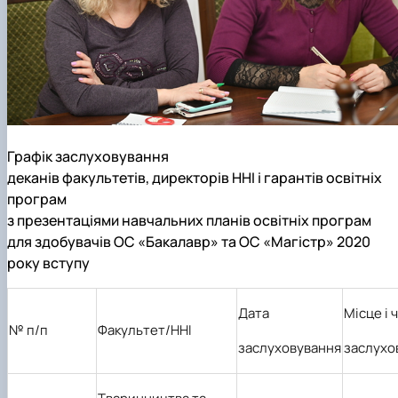
Графік заслуховування
деканів факультетів, директорів ННІ і гарантів освітніх
програм
з презентаціями навчальних планів освітніх програм
для здобувачів ОС «Бакалавр» та ОС «Магістр» 2020
року вступу
Дата
Місце і 
№ п/п
Факультет/ННІ
заслуховування
заслухо