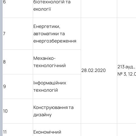
6
біотехнологій та
екології
Енергетики,
7
автоматики та
енергозбереження
Механіко-
8
технологічний
213 ауд.,
28.02.2020
№ 3,
12.
Інформаційних
9
технологій
Конструювання та
10
дизайну
11
Економічний