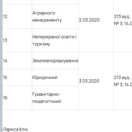
Аграрного
12
213 ауд.,
менеджменту
2.03.2020
№ 3,
14.
Неперервної освіти і
13
туризму
14
Землевпорядкування
15
Юридичний
213 ауд.,
3.03.2020
№ 3,
14.
Гуманітарно-
16
педагогічний
Лариса Кліх,