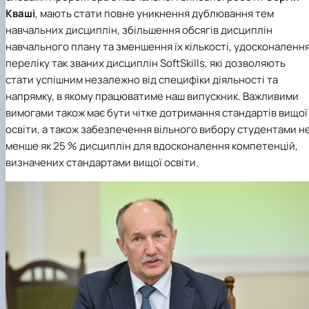
Кваші
, мають стати повне уникнення дублювання тем
навчальних дисциплін, збільшення обсягів дисциплін
навчального плану та зменшення їх кількості, удосконаленн
переліку так званих дисциплін SoftSkills, які дозволяють
стати успішним незалежно від специфіки діяльності та
напрямку, в якому працюватиме наш випускник. Важливими
вимогами також має бути чітке дотримання стандартів вищої
освіти, а також забезпечення вільного вибору студентами н
менше як 25 % дисциплін для вдосконалення компетенцій,
визначених стандартами вищої освіти.