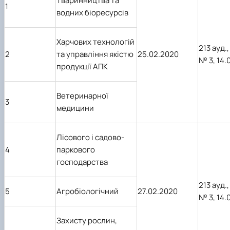
Тваринництва та
1
водних біоресурсів
Харчових технологій
213 ауд.,
2
та управління якістю
25.02.2020
№ 3,
14.
продукції АПК
Ветеринарної
3
медицини
Лісового і садово-
4
паркового
господарства
213 ауд.,
5
Агробіологічний
27.02.2020
№ 3,
14.
Захисту рослин,