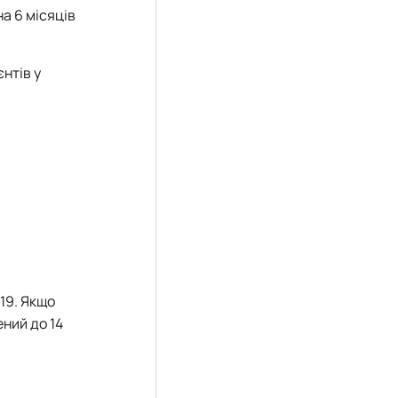
а 6 місяців
нтів у
19. Якщо
ений до 14