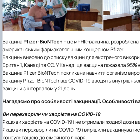
Вакцина
Pfizer-BioNTech
– це мРНК-вакцина, розроблена 
американським фармакологічним концерном Pfizer.
Вакцину внесено до списку вакцин для екстреного викори
Британії, Канаді та ЄС. У Канаді ця вакцина показала 95% е
Вакцина Pfizer BioNTech покликана навчити організм виро
Вакцину Pfizer BioNTech від COVID-19 вводять внутрішньом
вакцини з інтервалом у 21 день.
Нагадаємо про особливості вакцинації: Особливості в
Ви перехворіли чи хворієте на COVID-19
Якщо ви хворієте на COVID-19 і не отримали жодної дози в
Якщо ви перехворіли на COVID-19 і вирішили вакцинуватися
консультацією до сімейного лікаря.