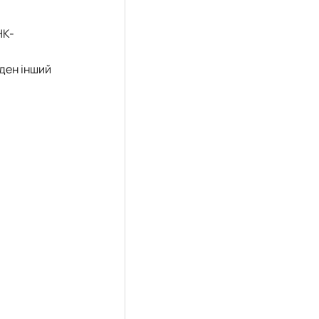
НК-
ден інший