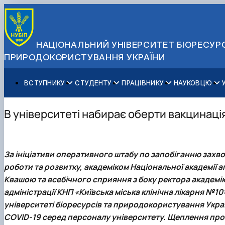
НАЦІОНАЛЬНИЙ УНІВЕРСИТЕТ БІОРЕСУРС
ПРИРОДОКОРИСТУВАННЯ УКРАЇНИ
ВСТУПНИКУ
СТУДЕНТУ
ПРАЦІВНИКУ
НАУКОВЦЮ
Вступ до НУБіП України 2026
Навчання
Освітній процес
Наукова діяльність
Управління і самоврядування
Приймальна комісія
Додаткова освіта
Міжнародна діяльність
Аспіранту / Докторанту
Загальна інформація
В університеті набирає оберти вакцинація
Правила прийому
Позанавчальна діяльність
Довідкова інформація
Захисти дисертацій
Офіційні документи
Для осіб з тимчасово окупованих територій
Студентське самоврядування
Профспілкова організація
Законодавче та нормативне забезпечення
Стратегія розвитку на період 2026-2030рр. «ГОЛОСІ
Зимовий вступ
Довідкова інформація
Центр колективного користування науковим обладна
Доступ до публічної інформації
За ініціативи оперативного штабу по запобіганню захв
Підготовчий курс НМТ
Пільги
Біоетична комісія
Державні закупівлі
роботи та розвитку, академіком Національної академії
Для іноземців / For foreigners
Наукові видання
Офіційна символіка
Квашою
та всебічного сприяння з боку ректора академік
Військова освіта
Наука для бізнесу
Антикорупційні заходи
адміністрації КНП «Київська міська клінічна лікарня №1
Гендерна радниця
університеті біоресурсів та природокористування Укра
Контактна інформація
COVID-19 серед персоналу університету. Щеплення пров