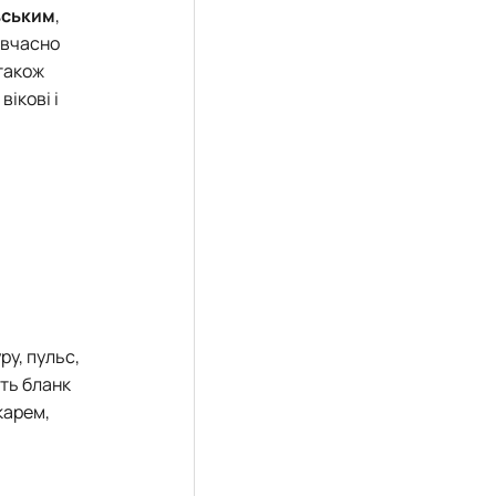
вським
,
авчасно
також
ікові і
у, пульс,
ють бланк
карем,