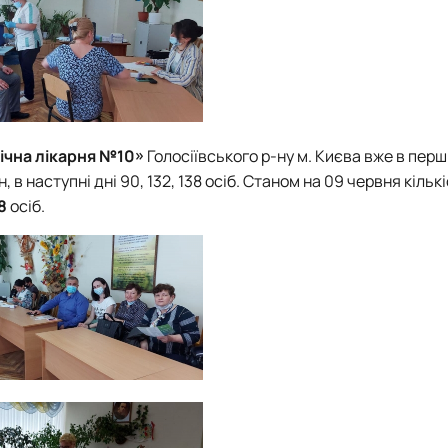
нічна лікарня №10»
Голосіївського р-ну м. Києва вже в перш
 в наступні дні 90, 132, 138 осіб. Станом на 09 червня кільк
8
осіб.