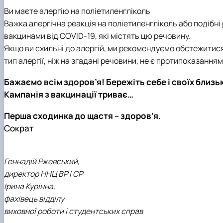
Ви маєте алергію на поліетиленгліколь
Важка алергічна реакція на поліетиленгліколь або подіб
вакцинами від COVID-19, які містять цю речовину.
Якщо ви схильні до алергій, ми рекомендуємо обстежитис
тип алергії, ніж на згадані речовини, не є протипоказання
Бажаємо всім здоров’я! Бережіть себе і своїх близь
Кампанія з вакцинації триває…
Перша сходинка до щастя – здоров’я.
Сократ
Геннадій Ржевський,
директор ННЦ ВР і СР
Ірина Курінна,
фахівець відділу
виховної роботи і студентських справ