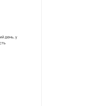
ий день, у
ість