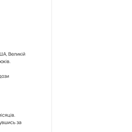
ША, Великій
оків.
дози
ісяців.
нувшись за