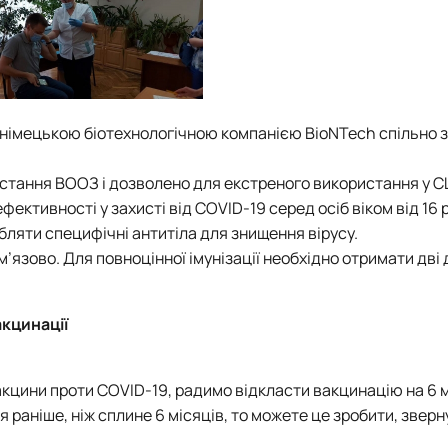
німецькою біотехнологічною компанією BioNTech спільно з
стання ВООЗ і дозволено для екстреного використання у С
фективності у захисті від COVID-19 серед осіб віком від 16 р
бляти специфічні антитіла для знищення вірусу.
’язово. Для повноцінної імунізації необхідно отримати дві 
акцинації
акцини проти COVID-19, радимо відкласти вакцинацію на 6 м
 раніше, ніж сплине 6 місяців, то можете це зробити, звер