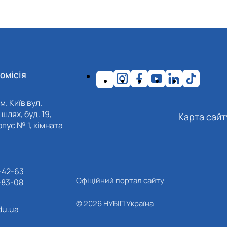
омісія
м. Київ вул.
шлях, буд. 19,
Карта сайт
пус № 1, кімната
-42-63
Офіційний портал сайту
-83-08
© 2026 НУБІП Україна
du.ua