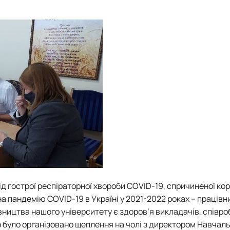
д гострої респіраторної хвороби COVID-19, спричиненої ко
на пандемію COVID-19 в Україні у 2021-2022 роках – праців
ництва нашого університету є здоров’я викладачів, співроб
 було організовано щеплення на чолі з директором
Навчаль