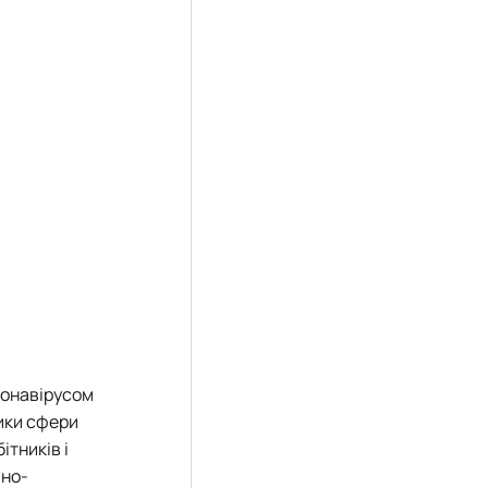
ронавірусом
ники сфери
ітників і
но-