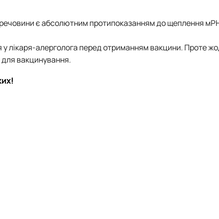
ні речовини є абсолютним протипоказанням до щеплення мР
я у лікаря-алерголога перед отриманням вакцини. Проте жо
м для вакцинування.
ких!