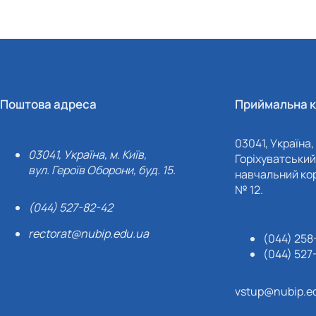
Поштова адреса
Приймальна к
03041, Україна, 
03041, Україна, м. Київ,
Горіхуватський 
вул. Героїв Оборони, буд. 15.
навчальний кор
№ 12.
(044) 527-82-42
rectorat@nubip.edu.ua
(044) 258
(044) 527
vstup@nubip.e