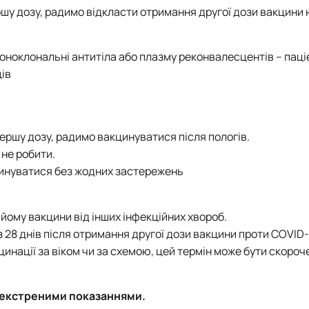
ршу дозу, радимо відкласти отримання другої дози вакцини н
оноклональні антитіла або плазму реконвалесцентів – паціє
ців
першу дозу, радимо вакцинуватися після пологів.
 не робити.
цинуватися без жодних застережень
йому вакцини від інших інфекційних хвороб.
 28 днів після отримання другої дози вакцини проти COVID-
инації за віком чи за схемою, цей термін може бути скороч
а екстреними показаннями.