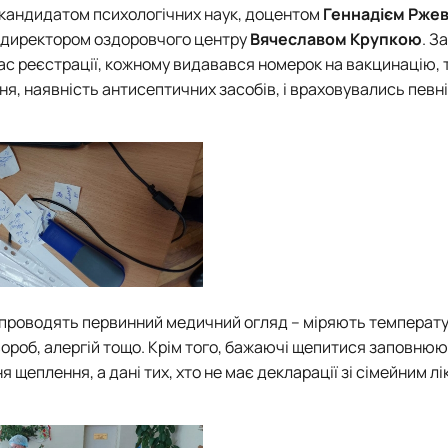
 кандидатом психологічних наук, доцентом
Геннадієм Рже
, директором
оздоровчого центру
Вячеславом Крупкою
. З
ас реєстрації, кожному видавався номерок на вакцинацію, 
 наявність антисептичних засобів, і враховувались певні в
 проводять первинний медичний огляд – міряють температур
вороб, алергій тощо. Крім того, бажаючі щепитися заповню
 щеплення, а дані тих, хто не має декларації зі сімейним лі