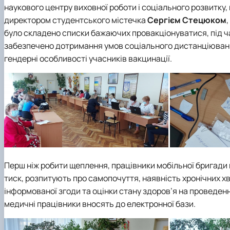
наукового центру виховної роботи і соціального розвитку
,
директором студентського містечка
Сергієм Стецюком
було складено списки бажаючих провакціонуватися, під ч
забезпечено дотримання умов соціального дистанціювання,
гендерні особливості учасників вакцинації.
Перш ніж робити щеплення, працівники мобільної бригади
тиск, розпитують про самопочуття, наявність хронічних х
інформованої згоди та оцінки стану здоров’я на проведення
медичні працівники вносять до електронної бази.