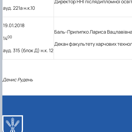
Директор
ННІ
післядипломної осві
ауд. 221а н.к.10
19.01.2018
Баль-Прилипко Лариса Вацлавівн
00
14
Декан факультету
харчових технол
ауд. 315 (блок Д) н.к. 12
Денис Рудень