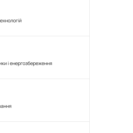
ехнологій
ики і енергозбереження
вання