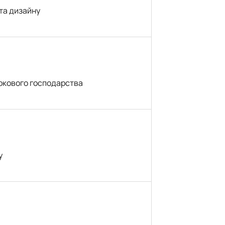
та дизайну
аркового господарства
у