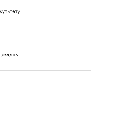
культету
еджменту