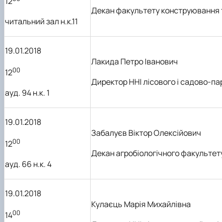
12
Декан факультету конструювання 
читальний зал н.к.11
19.01.2018
Лакида Петро Іванович
00
12
Директор
ННІ
лісового і садово-п
ауд. 94 н.к. 1
19.01.2018
Забалуєв Віктор Олексійович
00
12
Декан агро
біологічного
факультет
ауд. 66 н.к. 4
19.01.2018
Кулаєць Марія Михайлівна
00
14