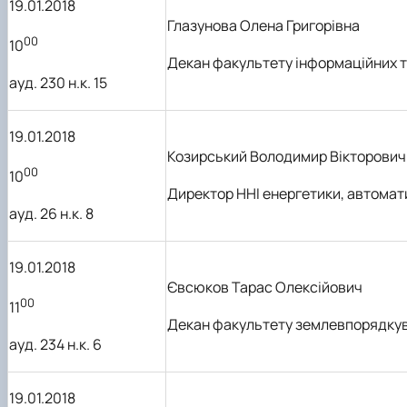
19.01.2018
Глазунова Олена Григорівна
00
10
Декан факультету
інформаційних т
ауд.
230 н.к. 15
19.01.2018
Козирський Володимир Вікторович
00
10
Директор
ННІ
енергетики, автомат
ауд. 26 н.к. 8
19.01.2018
Євсюков Тарас Олексійович
00
11
Декан факультету землевпорядку
ауд. 234 н.к. 6
19.01.2018