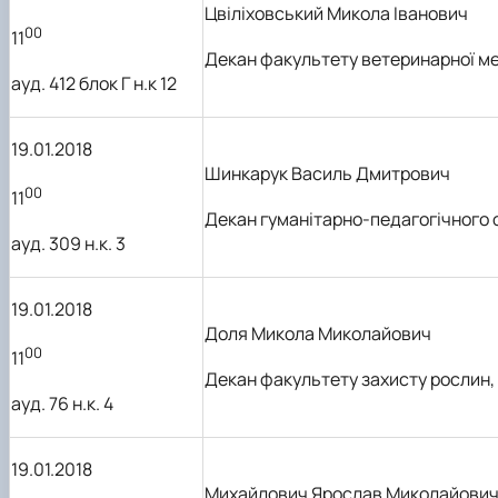
Цвіліховський Микола Іванович
00
11
Декан
факультету ветеринарної м
ауд. 412 блок Г н.к 12
19.01.2018
Шинкарук Василь Дмитрович
00
11
Декан гуманітарно-педагогічного
ауд. 309 н.к. 3
19.01.2018
Доля Микола Миколайович
00
11
Декан
факультету захисту
рослин, 
ауд. 76 н.к. 4
19.01.2018
Михайлович Ярослав Миколайови