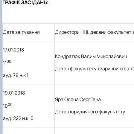
ГРАФІК ЗАСІДАНЬ:
Дата звітування
Директори ННІ, декани факультеті
17.01.2018
Кондратюк Вадим Миколайович
00
11
Декан
факультету
тваринництва та
ауд. 79 н.к 1
19.01.2018
Яра Олена Сергіївна
00
10
Декан юридичного факультету
ауд. 222 н.к. 6