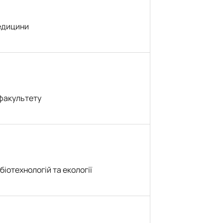
едицини
 факультету
біотехнологій та екології
ч