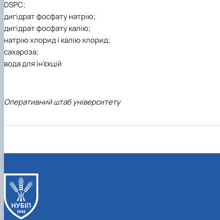
DSPC;
дигідрат фосфату натрію;
дигідрат фосфату калію;
натрію хлорид і калію хлорид;
сахароза;
вода для ін’єкцій
Оперативний штаб університету