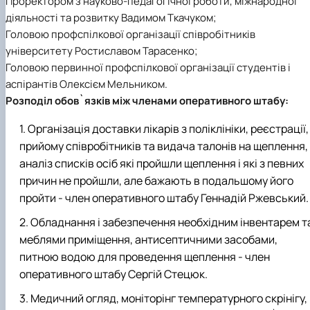
Проректором з науково-педагогічної роботи, міжнародної
діяльності та розвитку Вадимом Ткачуком;
Головою профспілкової організації співробітників
університету Ростиславом Тарасенко;
Головою первинної профспілкової організації студентів і
аспірантів Олексієм Мельником.
Розподіл обов`язків між членами оперативного штабу:
Організація доставки лікарів з поліклініки, реєстрації,
прийому співробітників та видача талонів на щеплення,
аналіз списків осіб які пройшли щеплення і які з певних
причин не пройшли, але бажають в подальшому його
пройти - член оперативного штабу Геннадій Ржевський.
Обладнання і забезпечення необхідним інвентарем т
меблями приміщення, антисептичними засобами,
питною водою для проведення щеплення - член
оперативного штабу Сергій Стецюк.
Медичний огляд, моніторінг температурного скрінігу,