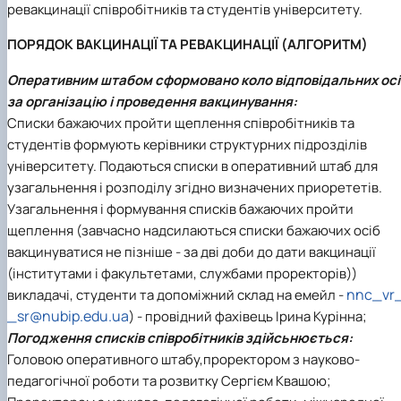
ревакцинації співробітників та студентів університету.
ПОРЯДОК ВАКЦИНАЦІЇ ТА РЕВАКЦИНАЦІЇ (АЛГОРИТМ)
Оперативним штабом сформовано коло відповідальних осі
за організацію і проведення вакцинування:
Списки бажаючих пройти щеплення співробітників та
студентів формують керівники структурних підрозділів
університету. Подаються списки в оперативний штаб для
узагальнення і розподілу згідно визначених приорететів.
Узагальнення і формування списків бажаючих пройти
щеплення (завчасно надсилаються списки бажаючих осіб
вакцинуватися не пізніше - за дві доби до дати вакцинації
(інститутами і факультетами, службами проректорів))
nnc_vr_
викладачі, студенти та допоміжний склад на емейл -
_sr@nubip.edu.ua
)
- провідний фахівець Ірина Курінна;
Погодження списків співробітників здійсьнюється:
Головою оперативного штабу,проректором з науково-
педагогічної роботи та розвитку Сергієм Квашою;