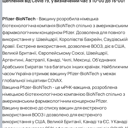
щеплення від Covid 19, у визначений час з 10-00 до 16-00!
Pfizer-BioNTech
- Вакцину розробила німецька
біотехнологічна компанія BioNTech спільно з американським
фармакологічним концерном Pfizer. Дозволена для повного
використання у: Швейцарії, Королівстві Бахрейн, Саудівській
Аравії. Екстрене використання, дозволене ВООЗ, діє в США,
Великій Британії, Європейському Союзі, Швейцарії,
Аргентині, Австралії, Канаді, Чилі, Мексиці, Об'єднаних
Арабських Еміратах та в багатьох інших країнах. Найближчим
часом Україна отримає вакцину Pfizer-BioNTech у межах
глобальної ініціативи COVAX.
Вакцина Pfizer-BioNTech - це мРНК-вакцина, розроблена
німецькою біотехнологічною компанією BioNTech спільно з
американським фармакологічним концерном Pfizer.
Вакцину внесено до списку вакцин для екстреного
використання ВООЗ і дозволено для екстреного
використання у США, Великій Британії, Канаді та ЄС. У Канаді