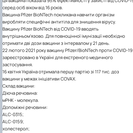
ця вакцина показала 95% ефективності у захисті від COVID-1
серед осіб віком від 16 років.
Вакцина Pfizer BioNTech покликана навчити організм
виробляти специфічні антитіла для знищення вірусу.
Вакцину Pfizer BioNTech від COVID-19 вводять
внутрішньом’язово. Для повноцінної імунізації необхідно
отримати дві дози вакцини з інтервалом у 21 день.
22 лютого 2021 року вакцину Pfizer/BioNTech проти COVID-19
зареєстровано в Україні для екстреного медичного
застосування.
16 квітня Україна отримала першу партію зі 117 тис. доз
вакцини у межах ініціативи COVAX.
Склад вакцини:
Діюча речовина:
мРНК - молекула.
Допоміжні речовини:
ALC-0315;
ALC-0159;
холестерол;