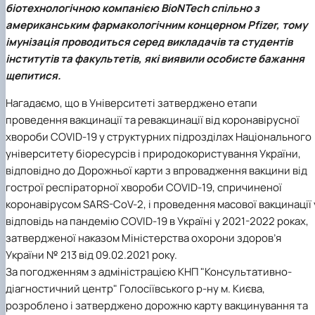
біотехнологічною компанією BioNTech спільно з
Іноземні мови
Їдальні та буфети
Центр вивчення мов
Психологічна підтримка
Біоетична комісія
Рада молодих вчених
Методичні рекомендації, пам'ятки
ЦКНО «Агропромисловий комплекс, лісове і
Доступ до публічної інформації
Наглядова рада
Історія університету
Працевлаштування
Студентські квитки
Інклюзивне середовище
американським фармакологічним концерном Pfizer, тому
Наукові видання
садово-паркове господарство, ветеринарна
Наукові школи
Форми документів
Державні закупівлі
Рада роботодавців
Видатні випускники та працівники
Наука для бізнесу
медицина»
Стартап школа НУБіП України
Патентно-ліцензійна діяльність
Досліднику та автору
Офіційна символіка
Благодійний фонд «Голосіївська ініціатива
Звіт ректора
імунізація проводиться серед викладачів та студентів
Обладнання НУБіП України
Звіт про проведення НТЗ
Каталог наукових послуг
Антикорупційні заходи
2020»
Пам'яті захисників України
інститутів та факультетів, які виявили особисте бажання
Наукові журнали НУБіП України
«SEB-2024»
Гендерна радниця
Почесні доктори і професори НУБіП України
Уповноважена особа з питань запобігання 
щепитися.
Наукові журнали НУБіП України (English)
«SEB-2025»
Контактна інформація
виявлення корупції
Пресслужба
Пам'ятка про проведення науково-технічни
Університетський кур'єр
Положення про антикорупційного
Нагадаємо, що в Університеті затверджено етапи
заходів
уповноваженого НУБіП України
Вибори ректора
проведення вакцинації та ревакцинації від коронавірусної
Порядок планування та організації
Програма розвитку університету «Голосіївсь
Національні нормативно-правові акти
хвороби COVID-19 у структурних підрозділах Національного
проведення НТЗ
ініціатива – 2025»
Нормативно-правові акти НУБіП України
університету біоресурсів і природокористування України,
Результати науково-технічних заходів
Інформаційні ресурси НАЗК
відповідно до Дорожньої карти з впровадження вакцини від
Монографії
Методичні роз’яснення НАЗК
гострої респіраторної хвороби COVID-19, спричиненої
Антикорупційні заходи
коронавірусом SARS-CoV-2, і проведення масової вакцинації 
відповідь на пандемію COVID-19 в Україні у 2021-2022 роках,
затвердженої наказом Міністерства охорони здоров’я
України № 213 від 09.02.2021 року.
За погодженням з адміністрацією КНП "Консультативно-
діагностичний центр" Голосіївського р-ну м. Києва,
розроблено і затверджено дорожню карту вакцинування та