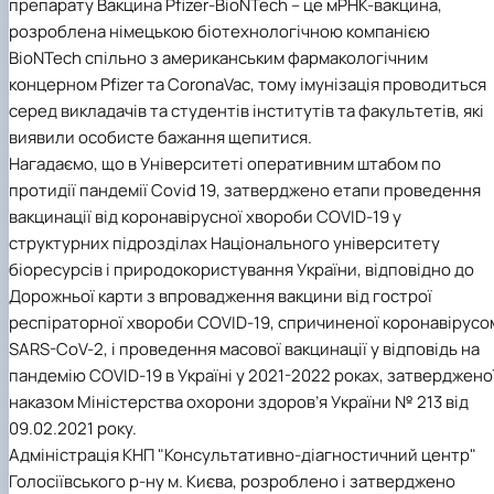
препарату Вакцина Pfizer-BioNTech – це мРНК-вакцина,
розроблена німецькою біотехнологічною компанією
BioNTech спільно з американським фармакологічним
концерном Pfizer та CoronaVac, тому імунізація проводиться
серед викладачів та студентів інститутів та факультетів, які
виявили особисте бажання щепитися.
Нагадаємо, що в Університеті оперативним штабом по
протидії пандемії Covid 19, затверджено етапи проведення
вакцинації від коронавірусної хвороби COVID-19 у
структурних підрозділах Національного університету
біоресурсів і природокористування України, відповідно до
Дорожньої карти з впровадження вакцини від гострої
респіраторної хвороби COVID-19, спричиненої коронавірусо
SARS-CoV-2, і проведення масової вакцинації у відповідь на
пандемію COVID-19 в Україні у 2021-2022 роках, затверджено
наказом Міністерства охорони здоров’я України № 213 від
09.02.2021 року.
Адміністрація КНП "Консультативно-діагностичний центр"
Голосіївського р-ну м. Києва, розроблено і затверджено