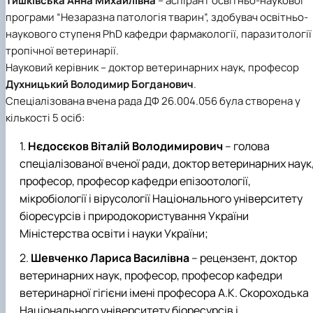
Тишківська Анна Михайлівна
– аспірант освітньо-наукової
програми “Незаразна патологія тварин”, здобувач освітньо-
наукового ступеня PhD кафедри фармакології, паразитології 
тропічної ветеринарії.
Науковий керівник – доктор ветеринарних наук, професор
Духницький Володимир Богданович
.
Спеціалізована вчена рада ДФ 26.004.056 була створена у
кількості 5 осіб:
Нєдосєков Віталій Володимирович
– голова
спеціалізованої вченої ради, доктор ветеринарних наук
професор, професор кафедри епізоотології,
мікробіології і вірусології Національного університету
біоресурсів і природокористування України
Міністерства освіти і науки України;
Шевченко Лариса Василівна
– рецензент, доктор
ветеринарних наук, професор, професор кафедри
ветеринарної гігієни імені професора А.К. Скороходька
Національного університету біоресурсів і