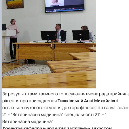
За результатами таємного голосування вчена рада прийнял
рішення про присудження
Тишківській Анні Михайлівні
освітньо-наукового ступеня доктора філософії з галузі знан
21 – “Ветеринарна медицина”, спеціальності 211 – “
Ветеринарна медицина”.
Колектив кафедри щиро вітає з успішним захистом