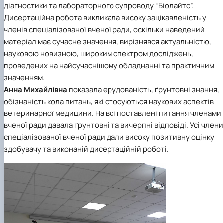
діагностики та лабораторного супроводу “Біолайтс”.
Дисертаційна робота викликала високу зацікавленість у
членів спеціалізованої вченої ради, оскільки наведений
матеріал має сучасне значення, вирізнявся актуальністю,
науковою новизною, широким спектром досліджень,
проведених на найсучаснішому обладнанні та практичним
значенням.
Анна Михайлівна
показала ерудованість, ґрунтовні знання,
обізнаність кола питань, які стосуються наукових аспектів
ветеринарної медицини. На всі поставлені питання членами
вченої ради давала ґрунтовні та вичерпні відповіді. Усі члени
спеціалізованої вченої ради дали високу позитивну оцінку
здобувачу та виконаній дисертаційній роботі.