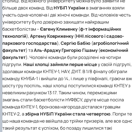
столиці. Від кожного університету можна було заявити не
Іноземні мови
Їдальні та буфети
Центр вивчення мов
Психологічна підтримка
Біоетична комісія
Рада молодих вчених
Методичні рекомендації, пам'ятки
ЦКНО «Агропромисловий комплекс, лісове і
Доступ до публічної інформації
Наглядова рада
Історія університету
більше двох команд. Від
НУБіП України
в змаганнях взяли
Працевлаштування
Студентські квитки
Інклюзивне середовище
Наукові видання
садово-паркове господарство, ветеринарна
Наукові школи
Форми документів
Державні закупівлі
Рада роботодавців
Видатні випускники та працівники
участь одна чоловіча і дві жіночі команди. Від чоловіків честь
Наука для бізнесу
медицина»
Стартап школа НУБіП України
Патентно-ліцензійна діяльність
Досліднику та автору
Офіційна символіка
Благодійний фонд «Голосіївська ініціатива
Звіт ректора
університету було довірено захищати найкращим
Обладнання НУБіП України
Звіт про проведення НТЗ
Каталог наукових послуг
Антикорупційні заходи
2020»
Пам'яті захисників України
баскетболістам –
Євгену Клименку
(
ф-т інформаційних
Наукові журнали НУБіП України
«SEB-2024»
Гендерна радниця
Почесні доктори і професори НУБіП України
Уповноважена особа з питань запобігання 
Наукові журнали НУБіП України (English)
«SEB-2025»
Контактна інформація
виявлення корупції
Пресслужба
технологій
),
Артему Ковриженку
(
ННІ лісового і садово-
Пам'ятка про проведення науково-технічни
Університетський кур'єр
Положення про антикорупційного
паркового господарства
),
Сергію Бабію
(
агробіологічний
заходів
уповноваженого НУБіП України
Вибори ректора
факультет
) та
Аль-Араджу Григорію Гішаму
(
економічний
Порядок планування та організації
Програма розвитку університету «Голосіївсь
Національні нормативно-правові акти
факультет
). Чоловічі команди були розділені на чотири
проведення НТЗ
ініціатива – 2025»
Нормативно-правові акти НУБіП України
підгрупи.
Наші хлопці зайняли
перше місце
у своїй підгрупі,
Результати науково-технічних заходів
Інформаційні ресурси НАЗК
здолавши команди КНТЕУ-1, НАУ, ДУІТ. В 1/8 фіналу обіграли
Монографії
Методичні роз’яснення НАЗК
команду КНУБА-1 і вийшли до ¼, і лише у півфіналі, граючи вж
Антикорупційні заходи
шосту гру поспіль, наші хлопці поступилися команді КНТЕУ з
невеликим рахунком 13:17. Таким чином, переможцями
змагань стали баскетболісти НУФВСУ, друге місце посіла
команда КНТЕУ-1, бронзова нагорода дісталася гравцям
КНТЕУ-2, а
збірна НУБіП України стала четвертою
. Попри те
що наша команда не ввійшла до трійки призерів, але все одн
такий результат є успіхом, бо позаду лишилися такі