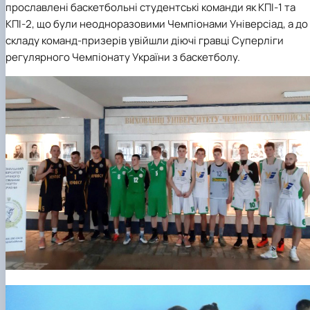
прославлені баскетбольні студентські команди як КПІ-1 та
КПІ-2, що були неодноразовими Чемпіонами Універсіад, а до
складу команд-призерів увійшли діючі гравці Суперліги
регулярного Чемпіонату України з баскетболу.