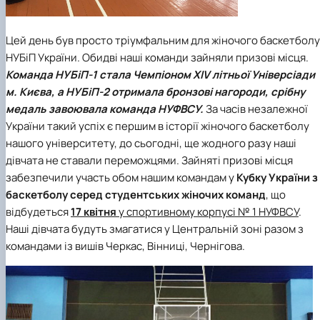
Цей день був просто тріумфальним для жіночого баскетболу
НУБіП України. Обидві наші команди зайняли призові місця.
Команда
НУБіП-1
стала
Чемпіоном XIV літньої Універсіади
м. Києва
, а
НУБіП-2
отримала
бронзові нагороди
, срібну
медаль завоювала команда НУФВСУ.
За часів незалежної
України такий успіх є першим в історії жіночого баскетболу
нашого університету, до сьогодні, ще жодного разу наші
дівчата не ставали переможцями. Зайняті призові місця
забезпечили участь обом нашим командам у
Кубку України з
баскетболу серед студентських жіночих команд
, що
відбудеться
17 квітня
у спортивному корпусі № 1 НУФВСУ
.
Наші дівчата будуть змагатися у Центральній зоні разом з
командами із вишів Черкас, Вінниці, Чернігова.