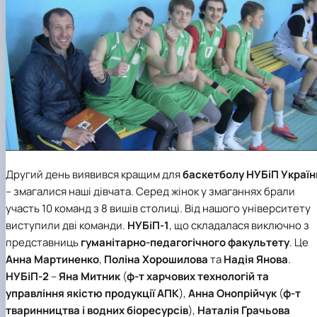
Другий день виявився кращим для
баскетболу
НУБіП Україн
– змагалися наші дівчата. Серед жінок у змаганнях брали
участь 10 команд з 8 вишів столиці. Від нашого університету
виступили дві команди.
НУБіП-1
, що складалася виключно з
представниць
гуманітарно-педагогічного факультету
. Це
Анна Мартиненко
,
Поліна Хорошилова
та
Надія Янова
.
НУБіП-2
–
Яна Митник
(
ф-т харчових технологій та
управління якістю продукції АПК
),
Анна Онопрійчук
(
ф-т
тваринництва і водних біоресурсів
),
Наталія Грачьова