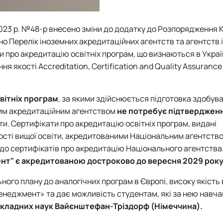
2023 р. №48-р внесено зміни до додатку до Розпорядження 
ено Перелік іноземних акредитаційних агентств та агентств 
и про акредитацію освітніх програм, що визнаються в Україн
я якості Accreditation, Certification and Quality Assurance 
вітніх програм
, за якими здійснюється підготовка здобува
ним акредитаційним агентством
не потребує підтверджен
и. Сертифікати про акредитацію освітніх програм, видані
сті вищої освіти, акредитованими Національним агентство
о сертифікатів про акредитацію Національного агентства
нт" є акредитованою достроково до вересня 2029 рок
ого плану до аналогічних програм в Європі, високу якість
менеджмент» та дає можливість студентам, які за нею навч
икладних наук Вайєнштефан-Тріздорф (Німеччина).