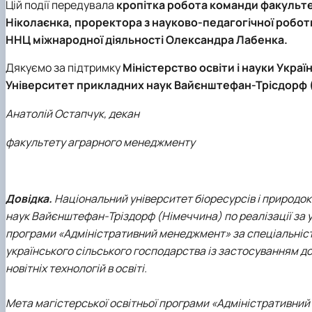
Цій події передувала
кропітка робота команди факульт
Ніколаєнка, проректора з науково-педагогічної робот
ННЦ міжнародної діяльності Олександра Лабенка.
Дякуємо за підтримку
Міністерство освіти і науки Украї
Університет прикладних наук Вайєнштефан-Трісдорф 
Анатолій Остапчук, декан
факультету аграрного менеджменту
Довідка.
Національний університет біоресурсів і природо
наук Вайєнштефан-Тріздорф (Німеччина) по реалізації за 
програми «Адміністративний менеджмент» за спеціальніст
українського сільського господарства із застосуванням до
новітніх технологій в освіті.
Мета магістерської освітньої програми «Адміністративний 