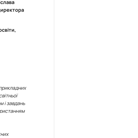
іслава
 директора
освіти,
 прикладних
світньої
м і завдань
користанням
тних