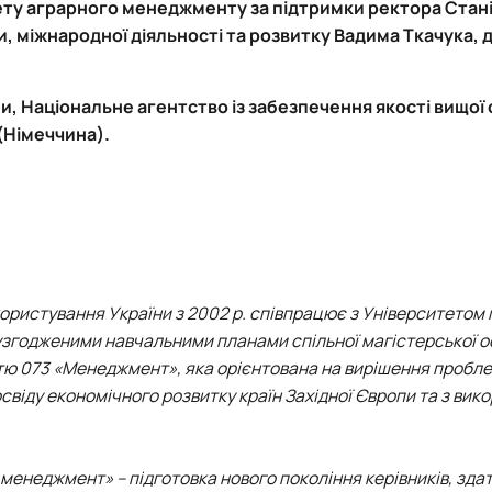
ету аграрного менеджменту за підтримки ректора Стан
и, міжнародної діяльності та розвитку Вадима Ткачука,
ни, Національне агентство із забезпечення якості вищої 
(Німеччина).
користування України з 2002 р. співпрацює з Університетом
узгодженими навчальними планами спільної магістерської о
ю 073 «Менеджмент», яка орієнтована на вирішення пробле
свіду економічного розвитку країн Західної Європи та з ви
менеджмент» – підготовка нового покоління керівників, зда