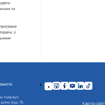
мувати
ичних та
 програма
країні, з
льними
омісія
м. Київ вул.
шлях, буд. 19,
Карта сайт