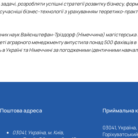
задачі, розробляти успішні стратегії розвитку бізнесу, фор
учасніші бізнес-технології з урахуванням теоретико-практ
адних наук Вайєнштефан-Тріздорф (Німеччина) магістерська
ті аграрного менеджменту випустила понад 500 фахівців в У
 в Україні та Німеччині за погодженими ідентичними навча
Поштова адреса
Приймальна к
03041, Україна, 
03041, Україна, м. Київ,
Горіхуватський 