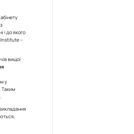
Кабінету
із
і і до якого
Institute –
чів вищої
ня
м у
. Таким
у
.
 викладання
аються,