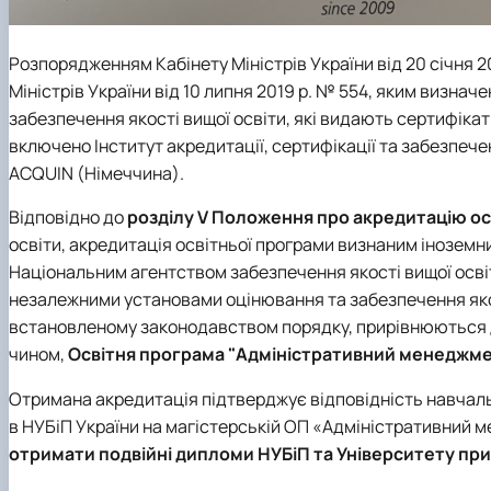
Розпорядженням Кабінету Міністрів України від 20 січня 
Міністрів України від 10 липня 2019 р. № 554, яким визнач
забезпечення якості вищої освіти, які видають сертифікат
включено Інститут акредитації, сертифікації та забезпеченн
ACQUIN (Німеччина).
Відповідно до
розділу V Положення про акредитацію ос
освіти, акредитація освітньої програми визнаним інозем
Національним агентством забезпечення якості вищої освіт
незалежними установами оцінювання та забезпечення яко
встановленому законодавством порядку, прирівнюються д
чином,
Освітня програма "Адміністративний менеджме
Отримана акредитація підтверджує відповідність навчальн
в НУБіП України на магістерській ОП «Адміністративний 
отримати подвійні дипломи НУБіП та Університету пр